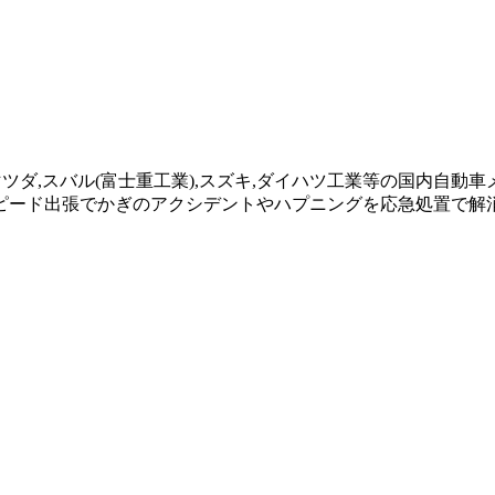
,マツダ,スバル(富士重工業),スズキ,ダイハツ工業等の国内自
ピード出張でかぎのアクシデントやハプニングを応急処置で解