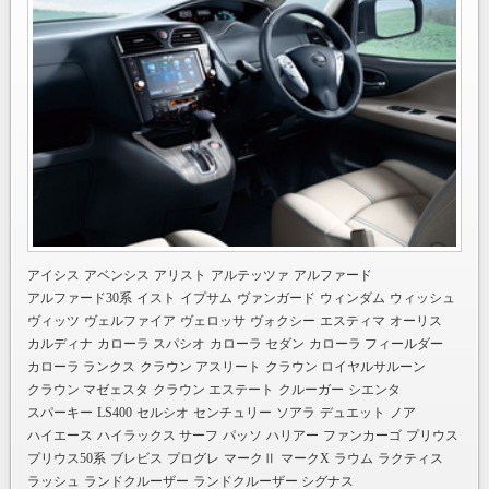
アイシス
アベンシス
アリスト
アルテッツァ
アルファード
アルファード30系
イスト
イプサム
ヴァンガード
ウィンダム
ウィッシュ
ヴィッツ
ヴェルファイア
ヴェロッサ
ヴォクシー
エスティマ
オーリス
カルディナ
カローラ スパシオ
カローラ セダン
カローラ フィールダー
カローラ ランクス
クラウン アスリート
クラウン ロイヤルサルーン
クラウン マゼェスタ
クラウン エステート
クルーガー
シエンタ
スパーキー
LS400
セルシオ
センチュリー
ソアラ
デュエット
ノア
ハイエース
ハイラックス サーフ
パッソ
ハリアー
ファンカーゴ
プリウス
プリウス50系
ブレビス
プログレ
マークⅡ
マークX
ラウム
ラクティス
ラッシュ
ランドクルーザー
ランドクルーザー シグナス