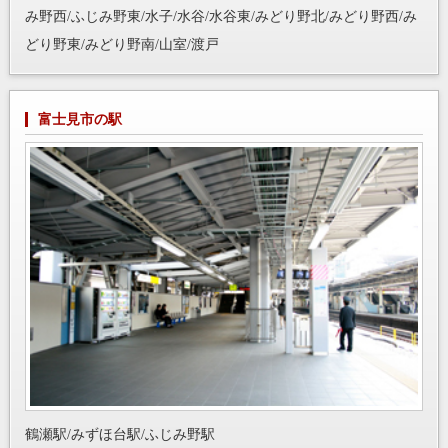
み野西/ふじみ野東/水子/水谷/水谷東/みどり野北/みどり野西/み
どり野東/みどり野南/山室/渡戸
富士見市の駅
鶴瀬駅/みずほ台駅/ふじみ野駅