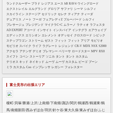
ランドクルーザー プラド
レジアス エース
bB
RAV4
ウイングロード
エクストレイル
エルグランド
グロリア
サファリ
シーマ
シルフィ
スカイライン
ステージア
セドリック
セレナ
ティアナ
ティーダ
デュアリス
ノート
フーガ
フェアレディZ
ブルーバード シルフィ
プレサージュ
プレジデンド
マイクラC+C
ムラーノ
ラティオ
ラフェスタ
AD EXPERT
アコード
インサイト
インスパイア
インテグラ
エアウェイブ
エディックス
エリシオン
エレメント
オデッセイ
クロスロード
シビック
ステップワゴン
ストリーム
ゼスト
フィット
フィット アリア
モビリオ
モビリオ スパイク
ライフ
ラグレート
レジェンド
CR-V
MDX
NSX
S2000
アクセラ
アテンザ
デミオ
プレマシー
ベリーサ
ロードスター
MPV
RX8
スイフト
コペン
ストーリア
ソニカ
タント
タント カスタム
テリオス キッド
ネイキッド
ムーヴ
ムーヴ カスタム
ビーゴ
ブーン
ミラ カスタム
Coo
インプレッサ
レガシー
フォレスター
富士見市の出張エリア
榎町/貝塚/勝瀬/上沢/上南畑/下南畑/諏訪/関沢/鶴瀬西/鶴瀬東/鶴
馬/南畑新田/西みずほ台/羽沢/針ケ谷/東大久保/東みずほ台/ふじ