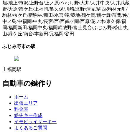
旭/池上/市沢/上野台/上ノ原/うれし野/大井/大井中央/大井武蔵
野/大原/霞ケ丘/上福岡/亀久保/川崎/北野/清見/駒西/駒林元町/
駒林/桜ケ丘/新駒林/新田/水宮/滝/築地/鶴ケ岡/鶴ケ舞/苗間/仲/
中ノ島/中福岡/中丸/長宮/西/西鶴ケ岡/西原/花ノ木/東久保/福
岡/福岡新田/福岡中央/福岡武蔵野/富士見台/ふじみ野/松山/丸
山/緑ケ丘/南台/本新田/元福岡/谷田
ふじみ野市の駅
上福岡駅
自動車の鍵作り
ホーム
出張エリア
料金表
紛失キー作成
イモビライザーキー
よくあるご質問