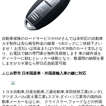
自動車保険のロードサービスやJAFさんでは未対応の自動車
カギ制作は安心格安料金の鍵屋・GBロックにご依頼下さい
ませ！ お支払いは現金またはVISA/JCB他のカード支払とな
り、お電話で鍵の専門家が無料見積致します 車の鍵作成を
ディーラーに頼むとレッカー移動となり、数週間の納期を要
しますがカギ屋なら即日応急処置可能
ふじみ野市 日本国産車・外国産輸入車の鍵に対応
トヨタ自動車,日産自動車,三菱自動車,本田技研工業(ホンダ),
マツダ,スバル(富士重工業),スズキ,ダイハツ工業等の国内自
動車メーカーをはじめ、 クライスラー,フォードなどの外国