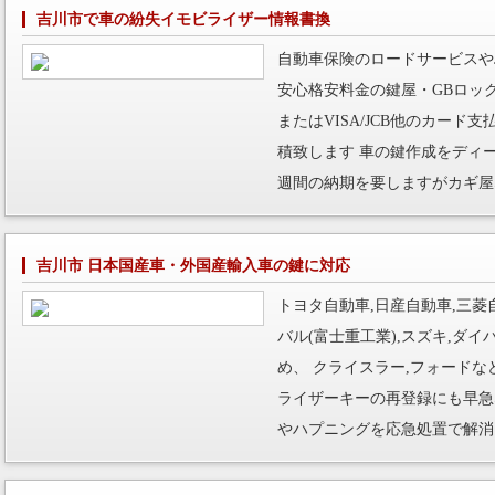
吉川市で車の紛失イモビライザー情報書換
自動車保険のロードサービスや
安心格安料金の鍵屋・GBロッ
またはVISA/JCB他のカー
積致します 車の鍵作成をディ
週間の納期を要しますがカギ屋
吉川市 日本国産車・外国産輸入車の鍵に対応
トヨタ自動車,日産自動車,三菱自
バル(富士重工業),スズキ,ダ
め、 クライスラー,フォード
ライザーキーの再登録にも早急
やハプニングを応急処置で解消