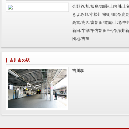
会野谷/旭/飯島/加藤/上内川/上
きよみ野/小松川/栄町/皿沼/鹿見
高富/高久/富新田/道庭/土場/中
新田/半割/平方新田/平沼/深井新
団地/吉屋
吉川市の駅
吉川駅