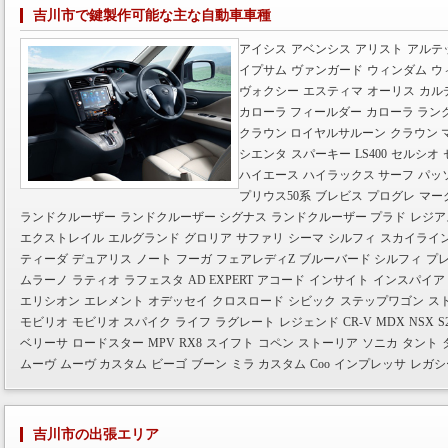
吉川市で鍵製作可能な主な自動車車種
アイシス
アベンシス
アリスト
アルテ
イプサム
ヴァンガード
ウィンダム
ウ
ヴォクシー
エスティマ
オーリス
カル
カローラ フィールダー
カローラ ラン
クラウン ロイヤルサルーン
クラウン 
シエンタ
スパーキー
LS400
セルシオ
ハイエース
ハイラックス サーフ
パッ
プリウス50系
ブレビス
プログレ
マー
ランドクルーザー
ランドクルーザー シグナス
ランドクルーザー プラド
レジア
エクストレイル
エルグランド
グロリア
サファリ
シーマ
シルフィ
スカイライ
ティーダ
デュアリス
ノート
フーガ
フェアレディZ
ブルーバード シルフィ
プ
ムラーノ
ラティオ
ラフェスタ
AD EXPERT
アコード
インサイト
インスパイア
エリシオン
エレメント
オデッセイ
クロスロード
シビック
ステップワゴン
ス
モビリオ
モビリオ スパイク
ライフ
ラグレート
レジェンド
CR-V
MDX
NSX
S
ベリーサ
ロードスター
MPV
RX8
スイフト
コペン
ストーリア
ソニカ
タント
ムーヴ
ムーヴ カスタム
ビーゴ
ブーン
ミラ カスタム
Coo
インプレッサ
レガシ
吉川市の出張エリア