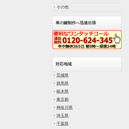
・その他
車の鍵制作へ迅速出張
対応地域
・
茨城県
・
群馬県
・
栃木県
・
東京都
・
神奈川県
・
埼玉県
・
千葉県