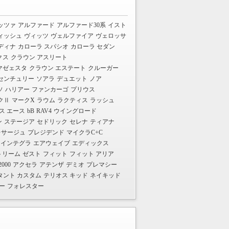
ッツァ
アルファード
アルファード30系
イスト
ィッシュ
ヴィッツ
ヴェルファイア
ヴェロッサ
ディナ
カローラ スパシオ
カローラ セダン
クス
クラウン アスリート
マゼェスタ
クラウン エステート
クルーガー
センチュリー
ソアラ
デュエット
ノア
ソ
ハリアー
ファンカーゴ
プリウス
クⅡ
マークX
ラウム
ラクティス
ラッシュ
ス エース
bB
RAV4
ウイングロード
ン
ステージア
セドリック
セレナ
ティアナ
レサージュ
プレジデンド
マイクラC+C
インテグラ
エアウェイブ
エディックス
トリーム
ゼスト
フィット
フィット アリア
2000
アクセラ
アテンザ
デミオ
プレマシー
タント カスタム
テリオス キッド
ネイキッド
ー
フォレスター