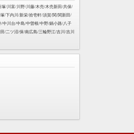
笹塚/川富/川野/川藤/木売/木売新田/共保/
塚/下内川/新栄/拾壱軒/須賀/関/関新田/
井/中川台/中島/中曽根/中野/鍋小路/八子
田/二ツ沼/保/南広島/三輪野江/吉川/吉川