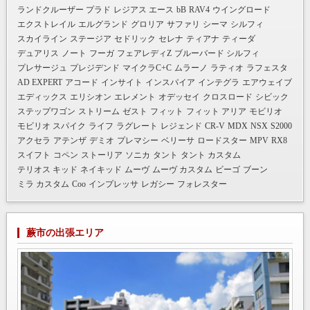
ランドクルーザー プラド
レジアス エース
bB
RAV4
ウイングロード
エクストレイル
エルグランド
グロリア
サファリ
シーマ
シルフィ
スカイライン
ステージア
セドリック
セレナ
ティアナ
ティーダ
デュアリス
ノート
フーガ
フェアレディZ
ブルーバード シルフィ
プレサージュ
プレジデンド
マイクラC+C
ムラーノ
ラティオ
ラフェスタ
AD EXPERT
アコード
インサイト
インスパイア
インテグラ
エアウェイブ
エディックス
エリシオン
エレメント
オデッセイ
クロスロード
シビック
ステップワゴン
ストリーム
ゼスト
フィット
フィット アリア
モビリオ
モビリオ スパイク
ライフ
ラグレート
レジェンド
CR-V
MDX
NSX
S2000
アクセラ
アテンザ
デミオ
プレマシー
ベリーサ
ロードスター
MPV
RX8
スイフト
コペン
ストーリア
ソニカ
タント
タント カスタム
テリオス キッド
ネイキッド
ムーヴ
ムーヴ カスタム
ビーゴ
ブーン
ミラ カスタム
Coo
インプレッサ
レガシー
フォレスター
蕨市の出張エリア