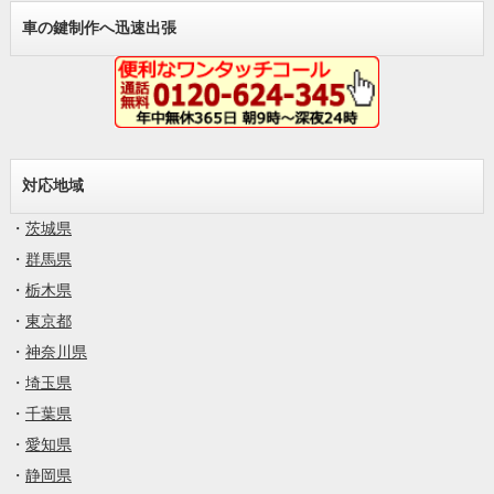
車の鍵制作へ迅速出張
対応地域
・
茨城県
・
群馬県
・
栃木県
・
東京都
・
神奈川県
・
埼玉県
・
千葉県
・
愛知県
・
静岡県