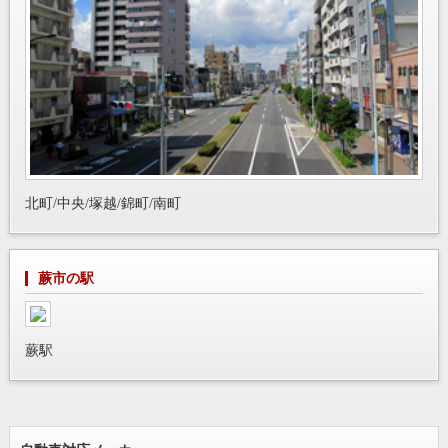
北町/中央/塚越/錦町/南町
蕨市の駅
蕨駅