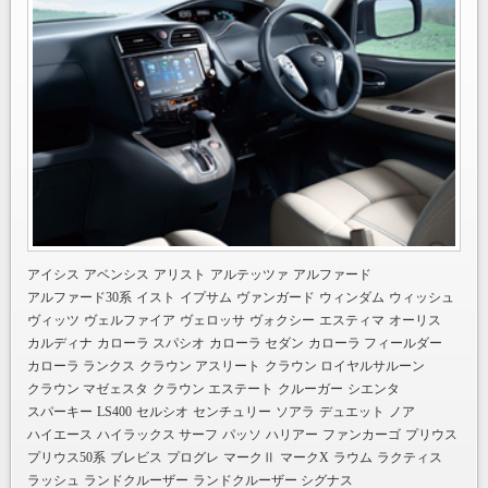
アイシス
アベンシス
アリスト
アルテッツァ
アルファード
アルファード30系
イスト
イプサム
ヴァンガード
ウィンダム
ウィッシュ
ヴィッツ
ヴェルファイア
ヴェロッサ
ヴォクシー
エスティマ
オーリス
カルディナ
カローラ スパシオ
カローラ セダン
カローラ フィールダー
カローラ ランクス
クラウン アスリート
クラウン ロイヤルサルーン
クラウン マゼェスタ
クラウン エステート
クルーガー
シエンタ
スパーキー
LS400
セルシオ
センチュリー
ソアラ
デュエット
ノア
ハイエース
ハイラックス サーフ
パッソ
ハリアー
ファンカーゴ
プリウス
プリウス50系
ブレビス
プログレ
マークⅡ
マークX
ラウム
ラクティス
ラッシュ
ランドクルーザー
ランドクルーザー シグナス