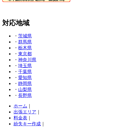
対応地域
・
茨城県
・
群馬県
・
栃木県
・
東京都
・
神奈川県
・
埼玉県
・
千葉県
・
愛知県
・
静岡県
・
山梨県
・
長野県
ホーム
｜
出張エリア
｜
料金表
｜
紛失キー作成
｜