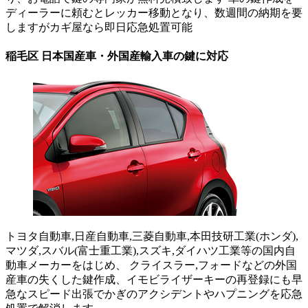
ディーラーに頼むとレッカー移動となり、数週間の納期を要
しますがカギ屋なら即日応急処置可能
稲毛区 日本国産車・外国産輸入車の鍵に対応
トヨタ自動車,日産自動車,三菱自動車,本田技研工業(ホンダ),
マツダ,スバル(富士重工業),スズキ,ダイハツ工業等の国内自
動車メーカーをはじめ、 クライスラー,フォードなどの外国
産車の失くした鍵作成、イモビライザーキーの再登録にも早
急なスピード出張でかぎのアクシデントやハプニングを応急