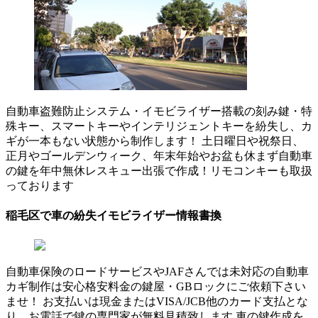
自動車盗難防止システム・イモビライザー搭載の刻み鍵・特
殊キー、スマートキーやインテリジェントキーを紛失し、カ
ギが一本もない状態から制作します！ 土日曜日や祝祭日、
正月やゴールデンウィーク、年末年始やお盆も休まず自動車
の鍵を年中無休レスキュー出張で作成！リモコンキーも取扱
っております
稲毛区で車の紛失イモビライザー情報書換
自動車保険のロードサービスやJAFさんでは未対応の自動車
カギ制作は安心格安料金の鍵屋・GBロックにご依頼下さい
ませ！ お支払いは現金またはVISA/JCB他のカード支払とな
り、お電話で鍵の専門家が無料見積致します 車の鍵作成を