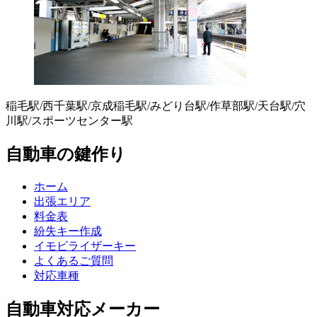
稲毛駅/西千葉駅/京成稲毛駅/みどり台駅/作草部駅/天台駅/穴
川駅/スポーツセンター駅
自動車の鍵作り
ホーム
出張エリア
料金表
紛失キー作成
イモビライザーキー
よくあるご質問
対応車種
自動車対応メーカー