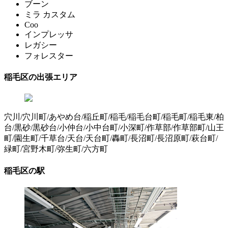
ブーン
ミラ カスタム
Coo
インプレッサ
レガシー
フォレスター
稲毛区の出張エリア
穴川/穴川町/あやめ台/稲丘町/稲毛/稲毛台町/稲毛町/稲毛東/柏
台/黒砂/黒砂台/小仲台/小中台町/小深町/作草部/作草部町/山王
町/園生町/千草台/天台/天台町/轟町/長沼町/長沼原町/萩台町/
緑町/宮野木町/弥生町/六方町
稲毛区の駅