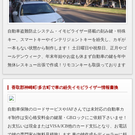
自動車盗難防止システム・イモビライザー搭載の刻み鍵・特殊
キー、スマートキーやインテリジェントキーを紛失し、カギが
一本もない状態から制作します！ 土日曜日や祝祭日、正月やゴ
ールデンウィーク、年末年始やお盆も休まず自動車の鍵を年中
無休レスキュー出張で作成！リモコンキーも取扱っております
香取郡神崎町/多古町で車の紛失イモビライザー情報書換
自動車保険のロードサービスやJAFさんでは未対応の自動車カ
ギ制作は安心格安料金の鍵屋・GBロックにご依頼下さいませ！
お支払いは現金またはVISA/JCB他のカード支払となり、お電話
で鍵の専門家が無料見積致します 車の鍵作成をディーラーに頼