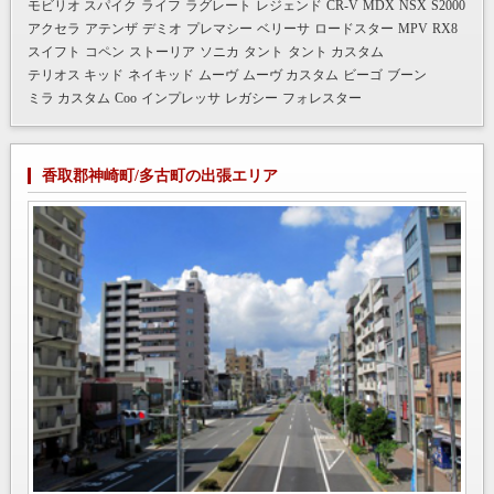
モビリオ スパイク
ライフ
ラグレート
レジェンド
CR-V
MDX
NSX
S2000
アクセラ
アテンザ
デミオ
プレマシー
ベリーサ
ロードスター
MPV
RX8
スイフト
コペン
ストーリア
ソニカ
タント
タント カスタム
テリオス キッド
ネイキッド
ムーヴ
ムーヴ カスタム
ビーゴ
ブーン
ミラ カスタム
Coo
インプレッサ
レガシー
フォレスター
香取郡神崎町/多古町の出張エリア