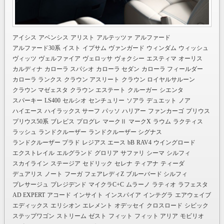
アイシス
アベンシス
アリスト
アルテッツァ
アルファード
アルファード30系
イスト
イプサム
ヴァンガード
ウィンダム
ウィッシュ
ヴィッツ
ヴェルファイア
ヴェロッサ
ヴォクシー
エスティマ
オーリス
カルディナ
カローラ スパシオ
カローラ セダン
カローラ フィールダー
カローラ ランクス
クラウン アスリート
クラウン ロイヤルサルーン
クラウン マゼェスタ
クラウン エステート
クルーガー
シエンタ
スパーキー
LS400
セルシオ
センチュリー
ソアラ
デュエット
ノア
ハイエース
ハイラックス サーフ
パッソ
ハリアー
ファンカーゴ
プリウス
プリウス50系
ブレビス
プログレ
マークⅡ
マークX
ラウム
ラクティス
ラッシュ
ランドクルーザー
ランドクルーザー シグナス
ランドクルーザー プラド
レジアス エース
bB
RAV4
ウイングロード
エクストレイル
エルグランド
グロリア
サファリ
シーマ
シルフィ
スカイライン
ステージア
セドリック
セレナ
ティアナ
ティーダ
デュアリス
ノート
フーガ
フェアレディZ
ブルーバード シルフィ
プレサージュ
プレジデンド
マイクラC+C
ムラーノ
ラティオ
ラフェスタ
AD EXPERT
アコード
インサイト
インスパイア
インテグラ
エアウェイブ
エディックス
エリシオン
エレメント
オデッセイ
クロスロード
シビック
ステップワゴン
ストリーム
ゼスト
フィット
フィット アリア
モビリオ