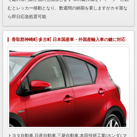
むとレッカー移動となり、数週間の納期を要しますがカギ屋な
ら即日応急処置可能
香取郡神崎町/多古町 日本国産車・外国産輸入車の鍵に対応
トヨタ自動車,日産自動車,三菱自動車,本田技研工業(ホンダ),マ