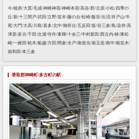
今/植房/大貫/毛成/神崎神宿/神崎本宿/高谷/郡/古原/小松/四季の
丘/新/十三間戸/武田/立野/並木/藤の台/松崎/飯笹/出沼/井戸山/牛
尾/大門/大高/川島/喜多/北中/御所台/五反田/坂/谷三倉/島/染井/高
津原/多古/千田/次浦/寺作/東輝/十余三/中村新田/西古内/林/東松
崎/一鍬田/桧木/船越/方田/間倉/水戸/南借当/南玉造/南中/南並木/
南和田/本三倉
香取郡神崎町/多古町の駅