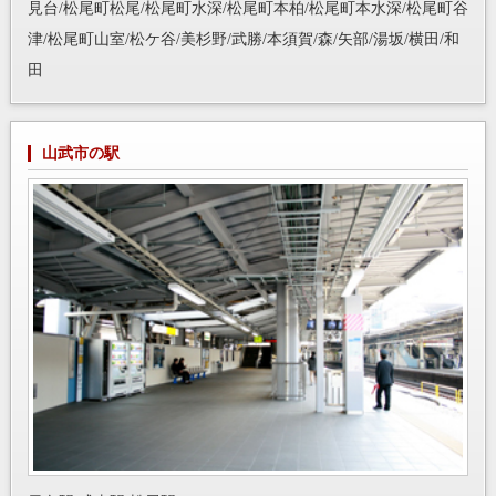
見台/松尾町松尾/松尾町水深/松尾町本柏/松尾町本水深/松尾町谷
津/松尾町山室/松ケ谷/美杉野/武勝/本須賀/森/矢部/湯坂/横田/和
田
山武市の駅