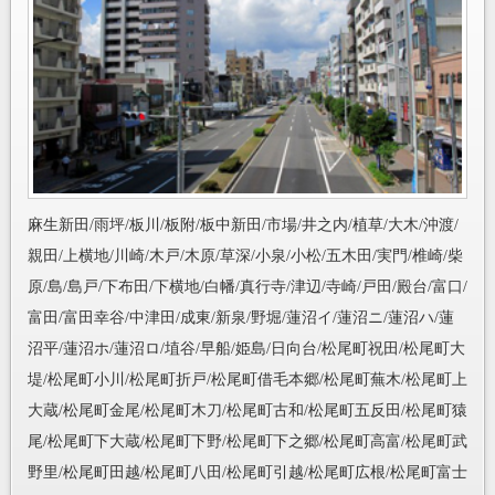
麻生新田/雨坪/板川/板附/板中新田/市場/井之内/植草/大木/沖渡/
親田/上横地/川崎/木戸/木原/草深/小泉/小松/五木田/実門/椎崎/柴
原/島/島戸/下布田/下横地/白幡/真行寺/津辺/寺崎/戸田/殿台/富口/
富田/富田幸谷/中津田/成東/新泉/野堀/蓮沼イ/蓮沼ニ/蓮沼ハ/蓮
沼平/蓮沼ホ/蓮沼ロ/埴谷/早船/姫島/日向台/松尾町祝田/松尾町大
堤/松尾町小川/松尾町折戸/松尾町借毛本郷/松尾町蕪木/松尾町上
大蔵/松尾町金尾/松尾町木刀/松尾町古和/松尾町五反田/松尾町猿
尾/松尾町下大蔵/松尾町下野/松尾町下之郷/松尾町高富/松尾町武
野里/松尾町田越/松尾町八田/松尾町引越/松尾町広根/松尾町富士