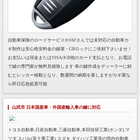
自動車保険のロードサービスやJAFさんでは未対応の自動車カ
ギ制作は安心格安料金の鍵屋・GBロックにご依頼下さいませ！
お支払いは現金またはVISA/JCB他のカード支払となり、お電話
で鍵の専門家が無料見積致します 車の鍵作成をディーラーに頼
むとレッカー移動となり、数週間の納期を要しますがカギ屋な
ら即日応急処置可能
山武市 日本国産車・外国産輸入車の鍵に対応
トヨタ自動車,日産自動車,三菱自動車,本田技研工業(ホンダ),マ
ツダ,スバル(富士重工業),スズキ,ダイハツ工業等の国内自動車