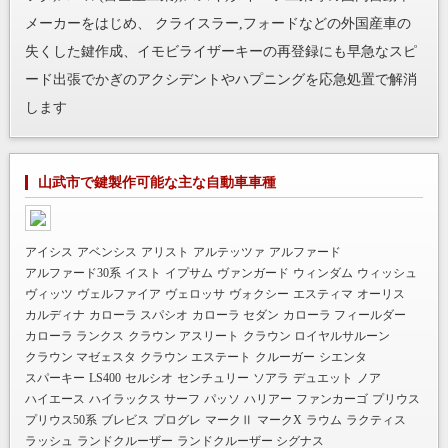
メーカーをはじめ、 クライスラー,フォードなどの外国産車の
失くした鍵作成、イモビライザーキーの再登録にも早急なスピ
ード出張でかぎのアクシデントやハプニングを応急処置で解消
します
山武市で鍵製作可能な主な自動車車種
アイシス
アベンシス
アリスト
アルテッツァ
アルファード
アルファード30系
イスト
イプサム
ヴァンガード
ウィンダム
ウィッシュ
ヴィッツ
ヴェルファイア
ヴェロッサ
ヴォクシー
エスティマ
オーリス
カルディナ
カローラ スパシオ
カローラ セダン
カローラ フィールダー
カローラ ランクス
クラウン アスリート
クラウン ロイヤルサルーン
クラウン マゼェスタ
クラウン エステート
クルーガー
シエンタ
スパーキー
LS400
セルシオ
センチュリー
ソアラ
デュエット
ノア
ハイエース
ハイラックス サーフ
パッソ
ハリアー
ファンカーゴ
プリウス
プリウス50系
ブレビス
プログレ
マークⅡ
マークX
ラウム
ラクティス
ラッシュ
ランドクルーザー
ランドクルーザー シグナス