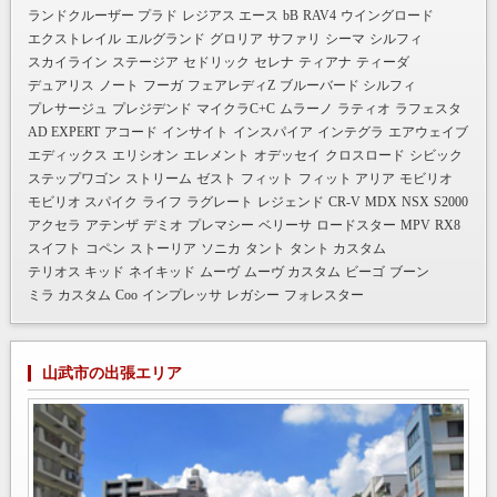
ランドクルーザー プラド
レジアス エース
bB
RAV4
ウイングロード
エクストレイル
エルグランド
グロリア
サファリ
シーマ
シルフィ
スカイライン
ステージア
セドリック
セレナ
ティアナ
ティーダ
デュアリス
ノート
フーガ
フェアレディZ
ブルーバード シルフィ
プレサージュ
プレジデンド
マイクラC+C
ムラーノ
ラティオ
ラフェスタ
AD EXPERT
アコード
インサイト
インスパイア
インテグラ
エアウェイブ
エディックス
エリシオン
エレメント
オデッセイ
クロスロード
シビック
ステップワゴン
ストリーム
ゼスト
フィット
フィット アリア
モビリオ
モビリオ スパイク
ライフ
ラグレート
レジェンド
CR-V
MDX
NSX
S2000
アクセラ
アテンザ
デミオ
プレマシー
ベリーサ
ロードスター
MPV
RX8
スイフト
コペン
ストーリア
ソニカ
タント
タント カスタム
テリオス キッド
ネイキッド
ムーヴ
ムーヴ カスタム
ビーゴ
ブーン
ミラ カスタム
Coo
インプレッサ
レガシー
フォレスター
山武市の出張エリア