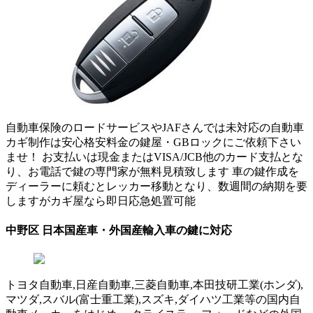
自動車保険のロードサービスやJAFさんでは未対応の自動車
カギ制作は安心格安料金の鍵屋・GBロックにご依頼下さい
ませ！ お支払いは現金またはVISA/JCB他のカード支払とな
り、お電話で鍵の専門家が無料見積致します 車の鍵作成を
ディーラーに頼むとレッカー移動となり、数週間の納期を要
しますがカギ屋なら即日応急処置可能
中野区 日本国産車・外国産輸入車の鍵に対応
トヨタ自動車,日産自動車,三菱自動車,本田技研工業(ホンダ),
マツダ,スバル(富士重工業),スズキ,ダイハツ工業等の国内自