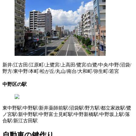
新井/江古田/江原町/上鷺宮/上高田/鷺宮/白鷺/中央/中野/沼袋/
野方/東中野/本町/松が丘/丸山/南台/大和町/弥生町/若宮
中野区の駅
東中野駅/中野駅/新井薬師前駅/沼袋駅/野方駅/都立家政駅/鷺
ノ宮駅/新中野駅/中野富士見町駅/中野新橋駅/中野坂上駅/落
合駅/新江古田駅
自動車の鍵作り