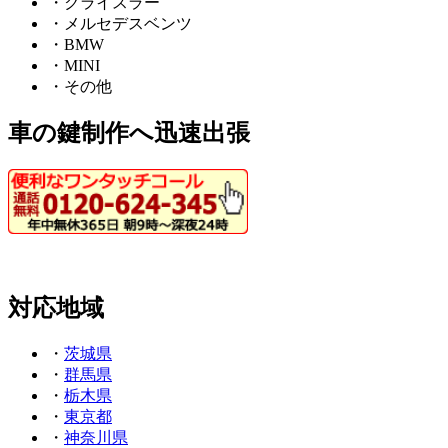
・クライスラー
・メルセデスベンツ
・BMW
・MINI
・その他
車の鍵制作へ迅速出張
対応地域
・
茨城県
・
群馬県
・
栃木県
・
東京都
・
神奈川県