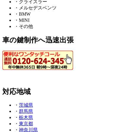
・クライスラー
・メルセデスベンツ
・BMW
・MINI
・その他
車の鍵制作へ迅速出張
対応地域
・
茨城県
・
群馬県
・
栃木県
・
東京都
・
神奈川県