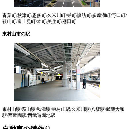
青葉町/秋津町/恩多町/久米川町/栄町/諏訪町/多摩湖町/野口町/
萩山町/富士見町/本町/美住町/廻田町
東村山市の駅
東村山駅/萩山駅/秋津駅/東村山駅/久米川駅/八坂駅/武蔵大和
駅/西武園駅/西武遊園地駅
自動車の鍵作り