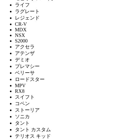
ライフ
ラグレート
レジェンド
CR-V
MDX
NSX
S2000
アクセラ
アテンザ
デミオ
プレマシー
ベリーサ
ロードスター
MPV
RX8
スイフト
コペン
ストーリア
ソニカ
タント
タント カスタム
テリオス キッド