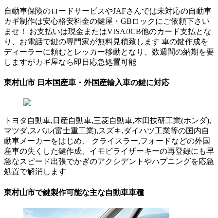
自動車保険のロードサービスやJAFさんでは未対応の自動車
カギ制作は安心格安料金の鍵屋・GBロックにご依頼下さい
ませ！ お支払いは現金またはVISA/JCB他のカード支払とな
り、お電話で鍵の専門家が無料見積致します 車の鍵作成を
ディーラーに頼むとレッカー移動となり、数週間の納期を要
しますがカギ屋なら即日応急処置可能
東村山市 日本国産車・外国産輸入車の鍵に対応
トヨタ自動車,日産自動車,三菱自動車,本田技研工業(ホンダ),
マツダ,スバル(富士重工業),スズキ,ダイハツ工業等の国内自
動車メーカーをはじめ、 クライスラー,フォードなどの外国
産車の失くした鍵作成、イモビライザーキーの再登録にも早
急なスピード出張でかぎのアクシデントやハプニングを応急
処置で解消します
東村山市で鍵製作可能な主な自動車車種