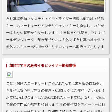
自動車盗難防止システム・イモビライザー搭載の刻み鍵・特殊
キー、スマートキーやインテリジェントキーを紛失し、カギが
一本もない状態から制作します！ 土日曜日や祝祭日、正月やゴ
ールデンウィーク、年末年始やお盆も休まず自動車の鍵を年中
無休レスキュー出張で作成！リモコンキーも取扱っております
加須市で車の紛失イモビライザー情報書換
自動車保険のロードサービスやJAFさんでは未対応の自動車カ
ギ制作は安心格安料金の鍵屋・GBロックにご依頼下さいませ！
お支払いは現金またはVISA/JCB他のカード支払となり、お電話
で鍵の専門家が無料見積致します 車の鍵作成をディーラーに頼
むとレッカー移動となり、数週間の納期を要しますがカギ屋な