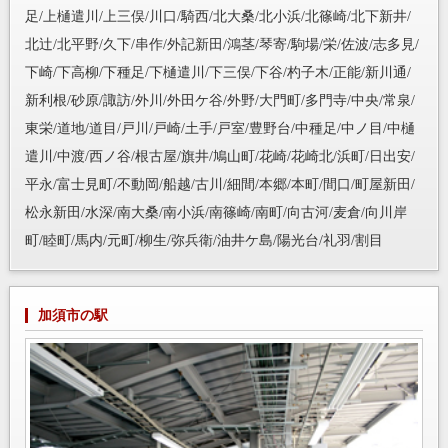
足/上樋遣川/上三俣/川口/騎西/北大桑/北小浜/北篠崎/北下新井/
北辻/北平野/久下/串作/外記新田/鴻茎/琴寄/駒場/栄/佐波/志多見/
下崎/下高柳/下種足/下樋遣川/下三俣/下谷/杓子木/正能/新川通/
新利根/砂原/諏訪/外川/外田ケ谷/外野/大門町/多門寺/中央/常泉/
東栄/道地/道目/戸川/戸崎/土手/戸室/豊野台/中種足/中ノ目/中樋
遣川/中渡/西ノ谷/根古屋/旗井/鳩山町/花崎/花崎北/浜町/日出安/
平永/富士見町/不動岡/船越/古川/細間/本郷/本町/間口/町屋新田/
松永新田/水深/南大桑/南小浜/南篠崎/南町/向古河/麦倉/向川岸
町/睦町/馬内/元町/柳生/弥兵衛/油井ケ島/陽光台/礼羽/割目
加須市の駅