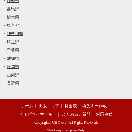
・
茨城県
・
群馬県
・
栃木県
・
東京都
・
神奈川県
・
埼玉県
・
千葉県
・
愛知県
・
静岡県
・
山梨県
・
長野県
ホーム
｜
出張エリア
｜
料金表
｜
紛失キー作成
｜
イモビライザーキー
｜
よくあるご質問
｜
対応車種
Copyright©
GBロック
All Rights Reserved.
Web Design:Template-Party