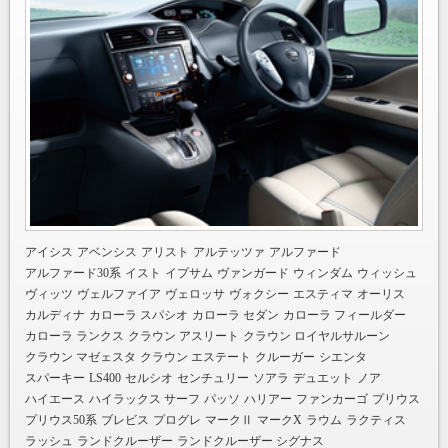
アイシス
アベンシス
アリスト
アルテッツァ
アルファード
アルファード30系
イスト
イプサム
ヴァンガード
ウィンダム
ウィッシュ
ヴィッツ
ヴェルファイア
ヴェロッサ
ヴォクシー
エスティマ
オーリス
カルディナ
カローラ スパシオ
カローラ セダン
カローラ フィールダー
カローラ ランクス
クラウン アスリート
クラウン ロイヤルサルーン
クラウン マゼェスタ
クラウン エステート
クルーガー
シエンタ
スパーキー
LS400
セルシオ
センチュリー
ソアラ
デュエット
ノア
ハイエース
ハイラックス サーフ
パッソ
ハリアー
ファンカーゴ
プリウス
プリウス50系
ブレビス
プログレ
マークⅡ
マークX
ラウム
ラクティス
ラッシュ
ランドクルーザー
ランドクルーザー シグナス