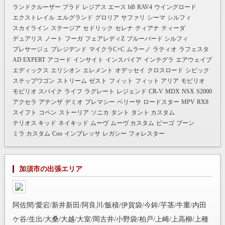
ランドクルーザー プラド
レジアス エース
bB
RAV4
ウイングロード
エクストレイル
エルグランド
グロリア
サファリ
シーマ
シルフィ
スカイライン
ステージア
セドリック
セレナ
ティアナ
ティーダ
デュアリス
ノート
フーガ
フェアレディZ
ブルーバード シルフィ
プレサージュ
プレジデンド
マイクラC+C
ムラーノ
ラティオ
ラフェスタ
AD EXPERT
アコード
インサイト
インスパイア
インテグラ
エアウェイブ
エディックス
エリシオン
エレメント
オデッセイ
クロスロード
シビック
ステップワゴン
ストリーム
ゼスト
フィット
フィット アリア
モビリオ
モビリオ スパイク
ライフ
ラグレート
レジェンド
CR-V
MDX
NSX
S2000
アクセラ
アテンザ
デミオ
プレマシー
ベリーサ
ロードスター
MPV
RX8
スイフト
コペン
ストーリア
ソニカ
タント
タント カスタム
テリオス キッド
ネイキッド
ムーヴ
ムーヴ カスタム
ビーゴ
ブーン
ミラ カスタム
Coo
インプレッサ
レガシー
フォレスター
加須市の出張エリア
阿佐間/愛宕/新井新田/阿良川/飯積/伊賀袋/今鉾/芋茎/牛重/内田
ケ谷/生出/大桑/大越/大室/岡古井/小野袋/柏戸/上崎/上高柳/上種