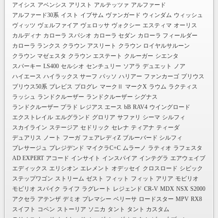
アイシス
アベンシス
アリスト
アルテッツァ
アルファード
アルファード30系
イスト
イプサム
ヴァンガード
ウィンダム
ウィッシュ
ヴィッツ
ヴェルファイア
ヴェロッサ
ヴォクシー
エスティマ
オーリス
カルディナ
カローラ スパシオ
カローラ セダン
カローラ フィールダー
カローラ ランクス
クラウン アスリート
クラウン ロイヤルサルーン
クラウン マゼェスタ
クラウン エステート
クルーガー
シエンタ
スパーキー
LS400
セルシオ
センチュリー
ソアラ
デュエット
ノア
ハイエース
ハイラックス サーフ
パッソ
ハリアー
ファンカーゴ
プリウス
プリウス50系
ブレビス
プログレ
マークⅡ
マークX
ラウム
ラクティス
ラッシュ
ランドクルーザー
ランドクルーザー シグナス
ランドクルーザー プラド
レジアス エース
bB
RAV4
ウイングロード
エクストレイル
エルグランド
グロリア
サファリ
シーマ
シルフィ
スカイライン
ステージア
セドリック
セレナ
ティアナ
ティーダ
デュアリス
ノート
フーガ
フェアレディZ
ブルーバード シルフィ
プレサージュ
プレジデンド
マイクラC+C
ムラーノ
ラティオ
ラフェスタ
AD EXPERT
アコード
インサイト
インスパイア
インテグラ
エアウェイブ
エディックス
エリシオン
エレメント
オデッセイ
クロスロード
シビック
ステップワゴン
ストリーム
ゼスト
フィット
フィット アリア
モビリオ
モビリオ スパイク
ライフ
ラグレート
レジェンド
CR-V
MDX
NSX
S2000
アクセラ
アテンザ
デミオ
プレマシー
ベリーサ
ロードスター
MPV
RX8
スイフト
コペン
ストーリア
ソニカ
タント
タント カスタム