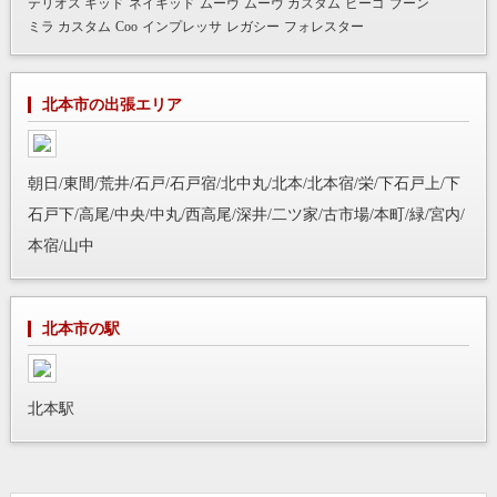
テリオス キッド
ネイキッド
ムーヴ
ムーヴ カスタム
ビーゴ
ブーン
ミラ カスタム
Coo
インプレッサ
レガシー
フォレスター
北本市の出張エリア
朝日/東間/荒井/石戸/石戸宿/北中丸/北本/北本宿/栄/下石戸上/下
石戸下/高尾/中央/中丸/西高尾/深井/二ツ家/古市場/本町/緑/宮内/
本宿/山中
北本市の駅
北本駅