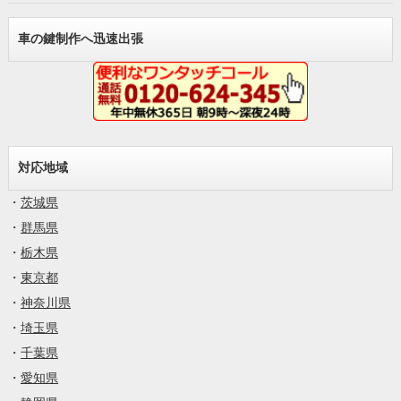
車の鍵制作へ迅速出張
対応地域
・
茨城県
・
群馬県
・
栃木県
・
東京都
・
神奈川県
・
埼玉県
・
千葉県
・
愛知県