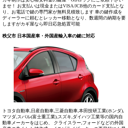
ませ！ お支払いは現金またはVISA/JCB他のカード支払とな
り、お電話で鍵の専門家が無料見積致します 車の鍵作成を
ディーラーに頼むとレッカー移動となり、数週間の納期を要
しますがカギ屋なら即日応急処置可能
秩父市 日本国産車・外国産輸入車の鍵に対応
トヨタ自動車,日産自動車,三菱自動車,本田技研工業(ホンダ),
マツダ,スバル(富士重工業),スズキ,ダイハツ工業等の国内自
動車メーカーをはじめ、 クライスラー,フォードなどの外国