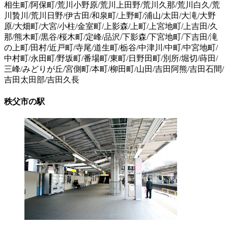
相生町/阿保町/荒川小野原/荒川上田野/荒川久那/荒川白久/荒
川贄川/荒川日野/伊古田/和泉町/上野町/浦山/太田/大滝/大野
原/大畑町/大宮/小柱/金室町/上影森/上町/上宮地町/上吉田/久
那/熊木町/黒谷/桜木町/定峰/品沢/下影森/下宮地町/下吉田/滝
の上町/田村/近戸町/寺尾/道生町/栃谷/中津川/中町/中宮地町/
中村町/永田町/野坂町/番場町/東町/日野田町/別所/堀切/蒔田/
三峰/みどりが丘/宮側町/本町/柳田町/山田/吉田阿熊/吉田石間/
吉田太田部/吉田久長
秩父市の駅