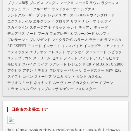
プリウス50系
ブレビス
プログレ
マークⅡ
マークX
ラウム
ラクティス
ラッシュ
ランドクルーザー
ランドクルーザー シグナス
ランドクルーザー プラド
レジアス エース
bB
RAV4
ウイングロード
エクストレイル
エルグランド
グロリア
サファリ
シーマ
シルフィ
スカイライン
ステージア
セドリック
セレナ
ティアナ
ティーダ
デュアリス
ノート
フーガ
フェアレディZ
ブルーバード シルフィ
プレサージュ
プレジデンド
マイクラC+C
ムラーノ
ラティオ
ラフェスタ
AD EXPERT
アコード
インサイト
インスパイア
インテグラ
エアウェイブ
エディックス
エリシオン
エレメント
オデッセイ
クロスロード
シビック
ステップワゴン
ストリーム
ゼスト
フィット
フィット アリア
モビリオ
モビリオ スパイク
ライフ
ラグレート
レジェンド
CR-V
MDX
NSX
S2000
アクセラ
アテンザ
デミオ
プレマシー
ベリーサ
ロードスター
MPV
RX8
スイフト
コペン
ストーリア
ソニカ
タント
タント カスタム
テリオス キッド
ネイキッド
ムーヴ
ムーヴ カスタム
ビーゴ
ブーン
ミラ カスタム
Coo
インプレッサ
レガシー
フォレスター
日高市の出張エリア
旭ケ丘/馬引沢/梅原/大谷沢/女影/女影新田/上鹿山/鹿山/北平沢/