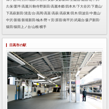
久保/栗坪/高麗川/駒寺野新田/高麗本郷/四本木/下大谷沢/下鹿山/
下高萩新田/清流/台/高岡/高富/高萩/高萩東/田木/田波目/中鹿山/
中沢/新堀/新堀新田/楡木/野々宮/原宿/南平沢/武蔵台/森戸新田/
猿田/猿田上ノ台/山根/横手
日高市の駅