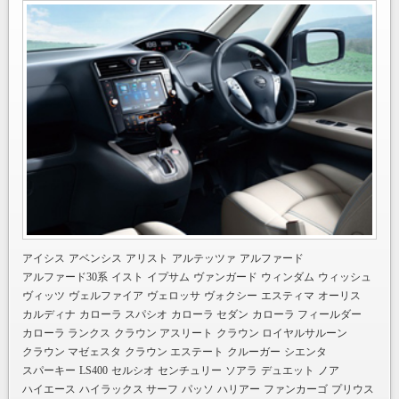
アイシス
アベンシス
アリスト
アルテッツァ
アルファード
アルファード30系
イスト
イプサム
ヴァンガード
ウィンダム
ウィッシュ
ヴィッツ
ヴェルファイア
ヴェロッサ
ヴォクシー
エスティマ
オーリス
カルディナ
カローラ スパシオ
カローラ セダン
カローラ フィールダー
カローラ ランクス
クラウン アスリート
クラウン ロイヤルサルーン
クラウン マゼェスタ
クラウン エステート
クルーガー
シエンタ
スパーキー
LS400
セルシオ
センチュリー
ソアラ
デュエット
ノア
ハイエース
ハイラックス サーフ
パッソ
ハリアー
ファンカーゴ
プリウス