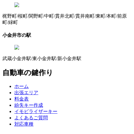
梶野町/桜町/関野町/中町/貫井北町/貫井南町/東町/本町/前原
町/緑町
小金井市の駅
武蔵小金井駅/東小金井駅/新小金井駅
自動車の鍵作り
ホーム
出張エリア
料金表
紛失キー作成
イモビライザーキー
よくあるご質問
対応車種