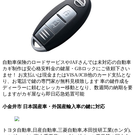
自動車保険のロードサービスやJAFさんでは未対応の自動車
カギ制作は安心格安料金の鍵屋・GBロックにご依頼下さい
ませ！ お支払いは現金またはVISA/JCB他のカード支払とな
り、お電話で鍵の専門家が無料見積致します 車の鍵作成を
ディーラーに頼むとレッカー移動となり、数週間の納期を要
しますがカギ屋なら即日応急処置可能
小金井市 日本国産車・外国産輸入車の鍵に対応
トヨタ自動車,日産自動車,三菱自動車,本田技研工業(ホンダ),