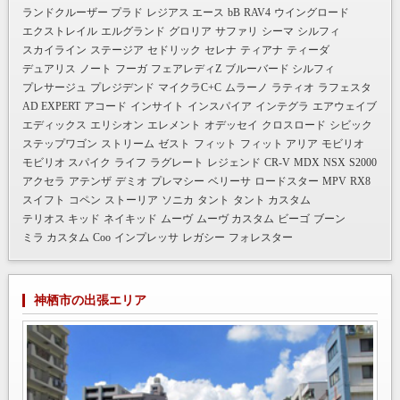
ランドクルーザー プラド
レジアス エース
bB
RAV4
ウイングロード
エクストレイル
エルグランド
グロリア
サファリ
シーマ
シルフィ
スカイライン
ステージア
セドリック
セレナ
ティアナ
ティーダ
デュアリス
ノート
フーガ
フェアレディZ
ブルーバード シルフィ
プレサージュ
プレジデンド
マイクラC+C
ムラーノ
ラティオ
ラフェスタ
AD EXPERT
アコード
インサイト
インスパイア
インテグラ
エアウェイブ
エディックス
エリシオン
エレメント
オデッセイ
クロスロード
シビック
ステップワゴン
ストリーム
ゼスト
フィット
フィット アリア
モビリオ
モビリオ スパイク
ライフ
ラグレート
レジェンド
CR-V
MDX
NSX
S2000
アクセラ
アテンザ
デミオ
プレマシー
ベリーサ
ロードスター
MPV
RX8
スイフト
コペン
ストーリア
ソニカ
タント
タント カスタム
テリオス キッド
ネイキッド
ムーヴ
ムーヴ カスタム
ビーゴ
ブーン
ミラ カスタム
Coo
インプレッサ
レガシー
フォレスター
神栖市の出張エリア