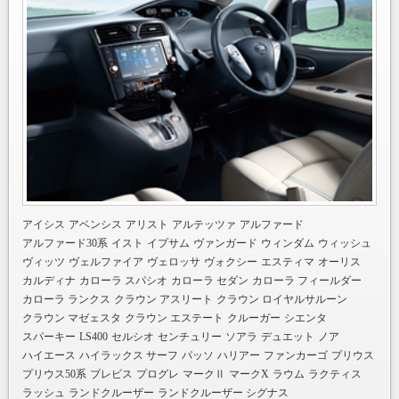
アイシス
アベンシス
アリスト
アルテッツァ
アルファード
アルファード30系
イスト
イプサム
ヴァンガード
ウィンダム
ウィッシュ
ヴィッツ
ヴェルファイア
ヴェロッサ
ヴォクシー
エスティマ
オーリス
カルディナ
カローラ スパシオ
カローラ セダン
カローラ フィールダー
カローラ ランクス
クラウン アスリート
クラウン ロイヤルサルーン
クラウン マゼェスタ
クラウン エステート
クルーガー
シエンタ
スパーキー
LS400
セルシオ
センチュリー
ソアラ
デュエット
ノア
ハイエース
ハイラックス サーフ
パッソ
ハリアー
ファンカーゴ
プリウス
プリウス50系
ブレビス
プログレ
マークⅡ
マークX
ラウム
ラクティス
ラッシュ
ランドクルーザー
ランドクルーザー シグナス