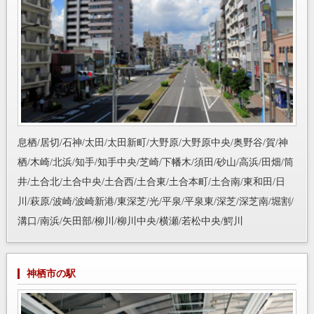
息栖/居切/石神/太田/太田新町/大野原/大野原中央/奥野谷/賀/神
栖/木崎/北浜/知手/知手中央/芝崎/下幡木/須田/砂山/高浜/田畑/筒
井/土合北/土合中央/土合西/土合東/土合本町/土合南/東和田/日
川/萩原/波崎/波崎新港/東深芝/光/平泉/平泉東/深芝/深芝南/堀割/
溝口/南浜/矢田部/柳川/柳川中央/横瀬/若松中央/鰐川
神栖市の駅