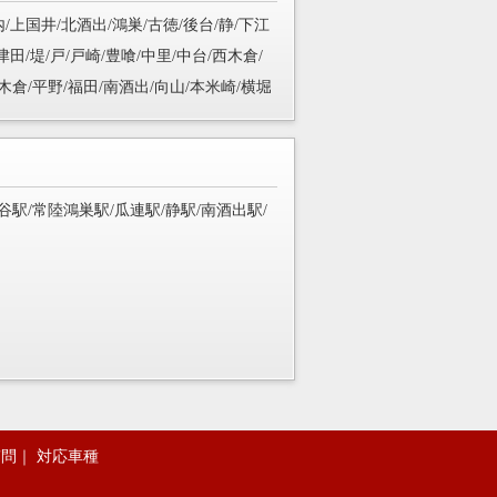
内/上国井/北酒出/鴻巣/古徳/後台/静/下江
津田/堤/戸/戸崎/豊喰/中里/中台/西木倉/
木倉/平野/福田/南酒出/向山/本米崎/横堀
谷駅/常陸鴻巣駅/瓜連駅/静駅/南酒出駅/
質問
｜
対応車種