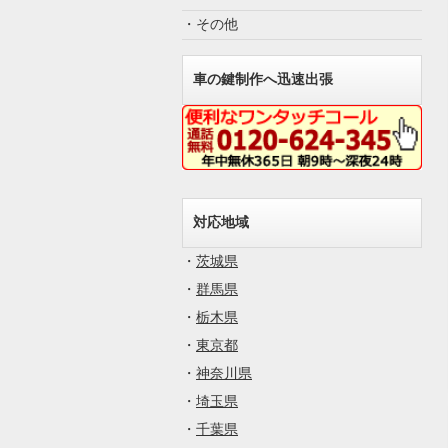
・その他
車の鍵制作へ迅速出張
対応地域
・
茨城県
・
群馬県
・
栃木県
・
東京都
・
神奈川県
・
埼玉県
・
千葉県