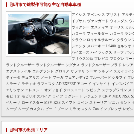
那珂市で鍵製作可能な主な自動車車種
アイシス
アベンシス
アリスト
アルテ
イプサム
ヴァンガード
ウィンダム
ウ
ヴォクシー
エスティマ
オーリス
カル
カローラ フィールダー
カローラ ラン
クラウン ロイヤルサルーン
クラウン 
シエンタ
スパーキー
LS400
セルシオ
ハイエース
ハイラックス サーフ
パッ
プリウス50系
ブレビス
プログレ
マー
ランドクルーザー
ランドクルーザー シグナス
ランドクルーザー プラド
レジア
エクストレイル
エルグランド
グロリア
サファリ
シーマ
シルフィ
スカイライ
ティーダ
デュアリス
ノート
フーガ
フェアレディZ
ブルーバード シルフィ
プ
ムラーノ
ラティオ
ラフェスタ
AD EXPERT
アコード
インサイト
インスパイア
エリシオン
エレメント
オデッセイ
クロスロード
シビック
ステップワゴン
ス
モビリオ
モビリオ スパイク
ライフ
ラグレート
レジェンド
CR-V
MDX
NSX
S
ベリーサ
ロードスター
MPV
RX8
スイフト
コペン
ストーリア
ソニカ
タント
ムーヴ
ムーヴ カスタム
ビーゴ
ブーン
ミラ カスタム
Coo
インプレッサ
レガシ
那珂市の出張エリア