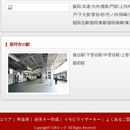
飯田/瓜連/大内/鹿島/門部/上河
戸/下大賀/菅谷/杉/竹ノ内/田崎/
額田北郷/額田東郷/額田南郷/東
那珂市の駅
後台駅/下菅谷駅/中菅谷駅/上菅
額田駅
エリア
｜
料金表
｜
紛失キー作成
｜
イモビライザーキー
｜
よくあるご
Copyright©
GBロック
All Rights Reserved.