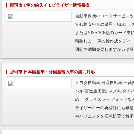
那珂市で車の紛失イモビライザー情報書換
自動車保険のロードサービスや
安心格安料金の鍵屋・GBロッ
またはVISA/JCB他のカー
積致します 車の鍵作成をディ
週間の納期を要しますがカギ屋
那珂市 日本国産車・外国産輸入車の鍵に対応
トヨタ自動車,日産自動車,三菱自
バル(富士重工業),スズキ,ダ
め、 クライスラー,フォード
ライザーキーの再登録にも早急
やハプニングを応急処置で解消