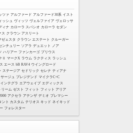
ッツァ
アルファード
アルファード30系
イスト
ィッシュ
ヴィッツ
ヴェルファイア
ヴェロッサ
ディナ
カローラ スパシオ
カローラ セダン
クス
クラウン アスリート
マゼェスタ
クラウン エステート
クルーガー
センチュリー
ソアラ
デュエット
ノア
ソ
ハリアー
ファンカーゴ
プリウス
クⅡ
マークX
ラウム
ラクティス
ラッシュ
ス エース
bB
RAV4
ウイングロード
ン
ステージア
セドリック
セレナ
ティアナ
レサージュ
プレジデンド
マイクラC+C
インテグラ
エアウェイブ
エディックス
トリーム
ゼスト
フィット
フィット アリア
2000
アクセラ
アテンザ
デミオ
プレマシー
タント カスタム
テリオス キッド
ネイキッド
ー
フォレスター