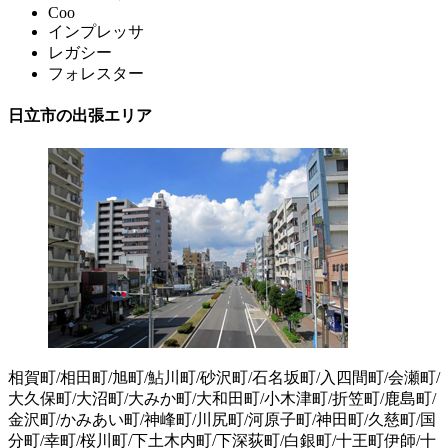
Coo
インプレッサ
レガシー
フォレスター
日立市の出張エリア
相賀町/相田町/旭町/鮎川町/砂沢町/石名坂町/入四間町/会瀬町/
大久保町/大沼町/大みか町/大和田町/小木津町/折笠町/鹿島町/
金沢町/かみあい町/神峰町/川尻町/河原子町/神田町/久慈町/国
分町/幸町/桜川町/下土木内町/下深荻町/白銀町/十王町伊師/十