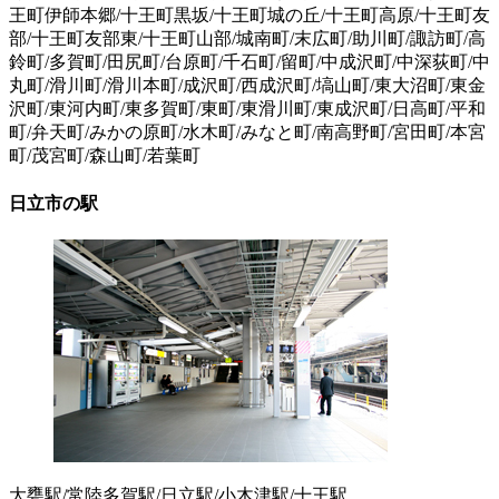
王町伊師本郷/十王町黒坂/十王町城の丘/十王町高原/十王町友
部/十王町友部東/十王町山部/城南町/末広町/助川町/諏訪町/高
鈴町/多賀町/田尻町/台原町/千石町/留町/中成沢町/中深荻町/中
丸町/滑川町/滑川本町/成沢町/西成沢町/塙山町/東大沼町/東金
沢町/東河内町/東多賀町/東町/東滑川町/東成沢町/日高町/平和
町/弁天町/みかの原町/水木町/みなと町/南高野町/宮田町/本宮
町/茂宮町/森山町/若葉町
日立市の駅
大甕駅/常陸多賀駅/日立駅/小木津駅/十王駅