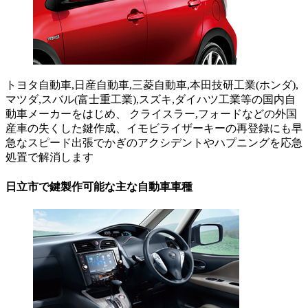
トヨタ自動車,日産自動車,三菱自動車,本田技研工業(ホンダ),
マツダ,スバル(富士重工業),スズキ,ダイハツ工業等の国内自
動車メーカーをはじめ、 クライスラー,フォードなどの外国
産車の失くした鍵作成、イモビライザーキーの再登録にも早
急なスピード出張でかぎのアクシデントやハプニングを応急
処置で解消します
日立市で鍵製作可能な主な自動車車種