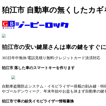
狛江市 自動車の無くしたカ
狛江市の安い鍵屋さんは車の鍵をすぐ
365日年中無休/電話見積り無料/クレジットカード決済対応
狛江市 落した車のスマートキーを作ります
自動車盗難防止システム・イモビライザー搭載の刻み鍵・特
やゴールデンウィーク、年末年始やお盆も休まず自動車の鍵
狛江市で車の紛失イモビライザー情報書換