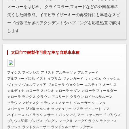
メーカーをはじめ、 クライスラー,フォードなどの外国産車の
失くした鍵作成、イモビライザーキーの再登録にも早急なスピ
ード出張でかぎのアクシデントやハプニングを応急処置で解消
します
太田市で鍵製作可能な主な自動車車種
アイシス
アベンシス
アリスト
アルテッツァ
アルファード
アルファード30系
イスト
イプサム
ヴァンガード
ウィンダム
ウィッシュ
ヴィッツ
ヴェルファイア
ヴェロッサ
ヴォクシー
エスティマ
オーリス
カルディナ
カローラ スパシオ
カローラ セダン
カローラ フィールダー
カローラ ランクス
クラウン アスリート
クラウン ロイヤルサルーン
クラウン マゼェスタ
クラウン エステート
クルーガー
シエンタ
スパーキー
LS400
セルシオ
センチュリー
ソアラ
デュエット
ノア
ハイエース
ハイラックス サーフ
パッソ
ハリアー
ファンカーゴ
プリウス
プリウス50系
ブレビス
プログレ
マークⅡ
マークX
ラウム
ラクティス
ラッシュ
ランドクルーザー
ランドクルーザー シグナス