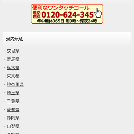
対応地域
・
茨城県
・
群馬県
・
栃木県
・
東京都
・
神奈川県
・
埼玉県
・
千葉県
・
愛知県
・
静岡県
・
山梨県