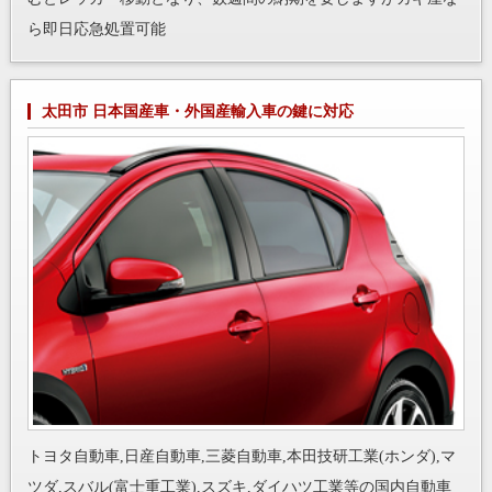
ら即日応急処置可能
太田市 日本国産車・外国産輸入車の鍵に対応
トヨタ自動車,日産自動車,三菱自動車,本田技研工業(ホンダ),マ
ツダ,スバル(富士重工業),スズキ,ダイハツ工業等の国内自動車