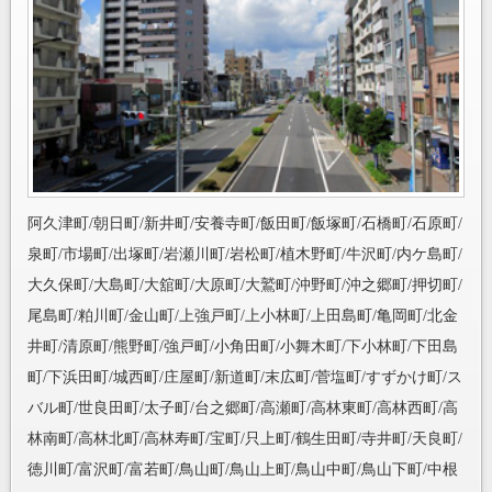
阿久津町/朝日町/新井町/安養寺町/飯田町/飯塚町/石橋町/石原町/
泉町/市場町/出塚町/岩瀬川町/岩松町/植木野町/牛沢町/内ケ島町/
大久保町/大島町/大舘町/大原町/大鷲町/沖野町/沖之郷町/押切町/
尾島町/粕川町/金山町/上強戸町/上小林町/上田島町/亀岡町/北金
井町/清原町/熊野町/強戸町/小角田町/小舞木町/下小林町/下田島
町/下浜田町/城西町/庄屋町/新道町/末広町/菅塩町/すずかけ町/ス
バル町/世良田町/太子町/台之郷町/高瀬町/高林東町/高林西町/高
林南町/高林北町/高林寿町/宝町/只上町/鶴生田町/寺井町/天良町/
徳川町/富沢町/富若町/鳥山町/鳥山上町/鳥山中町/鳥山下町/中根