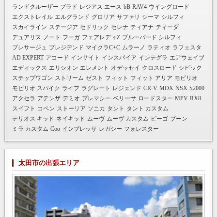
ランドクルーザー プラド
レジアス エース
bB
RAV4
ウイングロード
エクストレイル
エルグランド
グロリア
サファリ
シーマ
シルフィ
スカイライン
ステージア
セドリック
セレナ
ティアナ
ティーダ
デュアリス
ノート
フーガ
フェアレディZ
ブルーバード シルフィ
プレサージュ
プレジデンド
マイクラC+C
ムラーノ
ラティオ
ラフェスタ
AD EXPERT
アコード
インサイト
インスパイア
インテグラ
エアウェイブ
エディックス
エリシオン
エレメント
オデッセイ
クロスロード
シビック
ステップワゴン
ストリーム
ゼスト
フィット
フィット アリア
モビリオ
モビリオ スパイク
ライフ
ラグレート
レジェンド
CR-V
MDX
NSX
S2000
アクセラ
アテンザ
デミオ
プレマシー
ベリーサ
ロードスター
MPV
RX8
スイフト
コペン
ストーリア
ソニカ
タント
タント カスタム
テリオス キッド
ネイキッド
ムーヴ
ムーヴ カスタム
ビーゴ
ブーン
ミラ カスタム
Coo
インプレッサ
レガシー
フォレスター
太田市の出張エリア