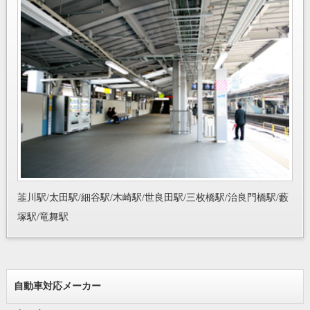
韮川駅/太田駅/細谷駅/木崎駅/世良田駅/三枚橋駅/治良門橋駅/藪
塚駅/竜舞駅
自動車対応メーカー