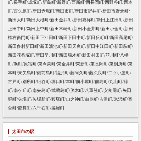
町/長手町/成塚町/新島町/新野町/西新町/西長岡町/西野谷町/西本
町/西矢島町/新田赤堀町/新田市町/新田市野井町/新田市野倉町/
新田大町/新田大根町/新田金井町/新田嘉祢町/新田上江田町/新田
上田中町/新田上中町/新田木崎町/新田小金井町/新田小金町/新田
権右衛門町/新田下江田町/新田下田中町/新田反町町/新田高尾町/
新田多村新田町/新田溜池町/新田天良町/新田中江田町/新田萩町/
新田花香塚町/新田早川町/新田瑞木町/新田村田町/韮川町/八幡
町/浜町/原宿町/東今泉町/東金井町/東新町/東長岡町/東別所町/東
本町/東矢島町/備前島町/福沢町/藤阿久町/藤久良町/二ツ小屋町/
古戸町/別所町/細谷町/堀口町/本町/前小屋町/前島町/丸山町/緑
町/南ケ丘町/南矢島町/武蔵島町/茂木町/八重笠町/安良岡町/矢田
堀町/矢場町/矢場新町/藪塚町/山之神町/由良町/吉沢町/米沢町/寄
合町/龍舞町/六千石町/脇屋町
太田市の駅