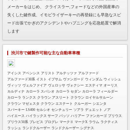
メーカーをはじめ、 クライスラー,フォードなどの外国産車の
失くした鍵作成、イモビライザーキーの再登録にも早急なスピ
ード出張でかぎのアクシデントやハプニングを応急処置で解消
します
渋川市で鍵製作可能な主な自動車車種
アイシス
アベンシス
アリスト
アルテッツァ
アルファード
アルファード30系
イスト
イプサム
ヴァンガード
ウィンダム
ウィッシュ
ヴィッツ
ヴェルファイア
ヴェロッサ
ヴォクシー
エスティマ
オーリス
カルディナ
カローラ スパシオ
カローラ セダン
カローラ フィールダー
カローラ ランクス
クラウン アスリート
クラウン ロイヤルサルーン
クラウン マゼェスタ
クラウン エステート
クルーガー
シエンタ
スパーキー
LS400
セルシオ
センチュリー
ソアラ
デュエット
ノア
ハイエース
ハイラックス サーフ
パッソ
ハリアー
ファンカーゴ
プリウス
プリウス50系
ブレビス
プログレ
マークⅡ
マークX
ラウム
ラクティス
ラッシュ
ランドクルーザー
ランドクルーザー シグナス