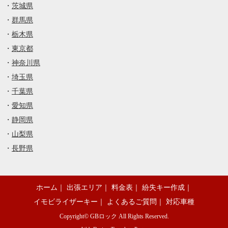
・
茨城県
・
群馬県
・
栃木県
・
東京都
・
神奈川県
・
埼玉県
・
千葉県
・
愛知県
・
静岡県
・
山梨県
・
長野県
ホーム
｜
出張エリア
｜
料金表
｜
紛失キー作成
｜
イモビライザーキー
｜
よくあるご質問
｜
対応車種
Copyright©
GBロック
All Rights Reserved.