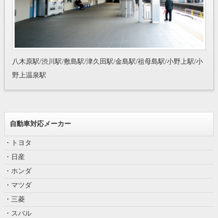
八木原駅/渋川駅/敷島駅/津久田駅/金島駅/祖母島駅/小野上駅/小
野上温泉駅
自動車対応メーカー
・トヨタ
・日産
・ホンダ
・マツダ
・三菱
・スバル