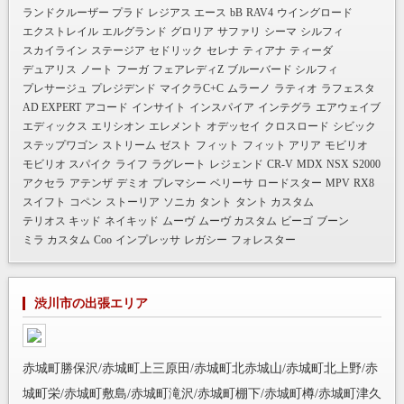
ランドクルーザー プラド
レジアス エース
bB
RAV4
ウイングロード
エクストレイル
エルグランド
グロリア
サファリ
シーマ
シルフィ
スカイライン
ステージア
セドリック
セレナ
ティアナ
ティーダ
デュアリス
ノート
フーガ
フェアレディZ
ブルーバード シルフィ
プレサージュ
プレジデンド
マイクラC+C
ムラーノ
ラティオ
ラフェスタ
AD EXPERT
アコード
インサイト
インスパイア
インテグラ
エアウェイブ
エディックス
エリシオン
エレメント
オデッセイ
クロスロード
シビック
ステップワゴン
ストリーム
ゼスト
フィット
フィット アリア
モビリオ
モビリオ スパイク
ライフ
ラグレート
レジェンド
CR-V
MDX
NSX
S2000
アクセラ
アテンザ
デミオ
プレマシー
ベリーサ
ロードスター
MPV
RX8
スイフト
コペン
ストーリア
ソニカ
タント
タント カスタム
テリオス キッド
ネイキッド
ムーヴ
ムーヴ カスタム
ビーゴ
ブーン
ミラ カスタム
Coo
インプレッサ
レガシー
フォレスター
渋川市の出張エリア
赤城町勝保沢/赤城町上三原田/赤城町北赤城山/赤城町北上野/赤
城町栄/赤城町敷島/赤城町滝沢/赤城町棚下/赤城町樽/赤城町津久