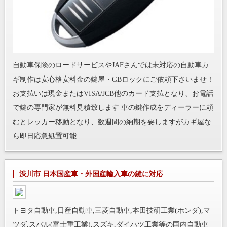
自動車保険のロードサービスやJAFさんでは未対応の自動車カ
ギ制作は安心格安料金の鍵屋・GBロックにご依頼下さいませ！
お支払いは現金またはVISA/JCB他のカード支払となり、お電話
で鍵の専門家が無料見積致します 車の鍵作成をディーラーに頼
むとレッカー移動となり、数週間の納期を要しますがカギ屋な
ら即日応急処置可能
渋川市 日本国産車・外国産輸入車の鍵に対応
トヨタ自動車,日産自動車,三菱自動車,本田技研工業(ホンダ),マ
ツダ,スバル(富士重工業),スズキ,ダイハツ工業等の国内自動車