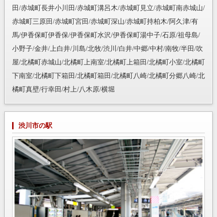
田/赤城町長井小川田/赤城町溝呂木/赤城町見立/赤城町南赤城山/
赤城町三原田/赤城町宮田/赤城町深山/赤城町持柏木/阿久津/有
馬/伊香保町伊香保/伊香保町水沢/伊香保町湯中子/石原/祖母島/
小野子/金井/上白井/川島/北牧/渋川/白井/中郷/中村/南牧/半田/吹
屋/北橘町赤城山/北橘町上南室/北橘町上箱田/北橘町小室/北橘町
下南室/北橘町下箱田/北橘町箱田/北橘町八崎/北橘町分郷八崎/北
橘町真壁/行幸田/村上/八木原/横堀
渋川市の駅