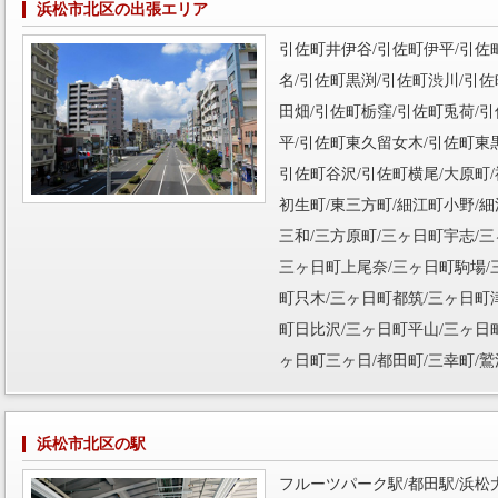
浜松市北区の出張エリア
引佐町井伊谷/引佐町伊平/引佐
名/引佐町黒渕/引佐町渋川/引佐
田畑/引佐町栃窪/引佐町兎荷/
平/引佐町東久留女木/引佐町東黒
引佐町谷沢/引佐町横尾/大原町/
初生町/東三方町/細江町小野/細
三和/三方原町/三ヶ日町宇志/三
三ヶ日町上尾奈/三ヶ日町駒場/
町只木/三ヶ日町都筑/三ヶ日町
町日比沢/三ヶ日町平山/三ヶ日
ヶ日町三ヶ日/都田町/三幸町/鷲
浜松市北区の駅
フルーツパーク駅/都田駅/浜松大