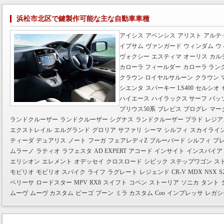
浜松市北区で鍵製作可能な主な自動車車種
アイシス
アベンシス
アリスト
アルテ
イプサム
ヴァンガード
ウィンダム
ウ
ヴォクシー
エスティマ
オーリス
カル
カローラ フィールダー
カローラ ラン
クラウン ロイヤルサルーン
クラウン 
シエンタ
スパーキー
LS400
セルシオ
ハイエース
ハイラックス サーフ
パッ
プリウス50系
ブレビス
プログレ
マー
ランドクルーザー
ランドクルーザー シグナス
ランドクルーザー プラド
レジア
エクストレイル
エルグランド
グロリア
サファリ
シーマ
シルフィ
スカイライ
ティーダ
デュアリス
ノート
フーガ
フェアレディZ
ブルーバード シルフィ
プ
ムラーノ
ラティオ
ラフェスタ
AD EXPERT
アコード
インサイト
インスパイア
エリシオン
エレメント
オデッセイ
クロスロード
シビック
ステップワゴン
ス
モビリオ
モビリオ スパイク
ライフ
ラグレート
レジェンド
CR-V
MDX
NSX
S
ベリーサ
ロードスター
MPV
RX8
スイフト
コペン
ストーリア
ソニカ
タント
ムーヴ
ムーヴ カスタム
ビーゴ
ブーン
ミラ カスタム
Coo
インプレッサ
レガシ