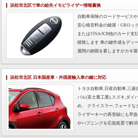
浜松市北区で車の紛失イモビライザー情報書換
自動車保険のロードサービスや
安心格安料金の鍵屋・GBロッ
またはVISA/JCB他のカー
積致します 車の鍵作成をディ
週間の納期を要しますがカギ屋
浜松市北区 日本国産車・外国産輸入車の鍵に対応
トヨタ自動車,日産自動車,三菱自
バル(富士重工業),スズキ,ダ
め、 クライスラー,フォード
ライザーキーの再登録にも早急
やハプニングを応急処置で解消