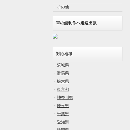
・その他
車の鍵制作へ迅速出張
対応地域
・
茨城県
・
群馬県
・
栃木県
・
東京都
・
神奈川県
・
埼玉県
・
千葉県
・
愛知県