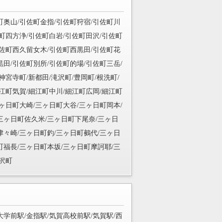
町奥山/引佐町金指/引佐町狩宿/引佐町川
町四方浄/引佐町白岩/引佐町田沢/引佐町
引佐町西久留女木/引佐町西黒田/引佐町花
田/引佐町別所/引佐町的場/引佐町三岳/
神宮寺町/新都田/滝沢町/豊岡町/根洗町/
江町気賀/細江町中川/細江町広岡/細江町
ヶ日町大崎/三ヶ日町大谷/三ヶ日町岡本/
三ヶ日町佐久米/三ヶ日町下尾奈/三ヶ日
津々崎/三ヶ日町釣/三ヶ日町鵺代/三ヶ日
町福長/三ヶ日町本坂/三ヶ日町摩訶耶/三
沢町
学前駅/金指駅/気賀高校前駅/気賀駅/西