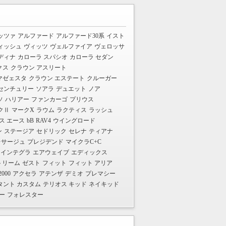
ッツァ
アルファード
アルファード30系
イスト
ィッシュ
ヴィッツ
ヴェルファイア
ヴェロッサ
ディナ
カローラ スパシオ
カローラ セダン
クス
クラウン アスリート
マゼェスタ
クラウン エステート
クルーガー
センチュリー
ソアラ
デュエット
ノア
ソ
ハリアー
ファンカーゴ
プリウス
クⅡ
マークX
ラウム
ラクティス
ラッシュ
ス エース
bB
RAV4
ウイングロード
ン
ステージア
セドリック
セレナ
ティアナ
レサージュ
プレジデンド
マイクラC+C
インテグラ
エアウェイブ
エディックス
トリーム
ゼスト
フィット
フィット アリア
2000
アクセラ
アテンザ
デミオ
プレマシー
タント カスタム
テリオス キッド
ネイキッド
ー
フォレスター