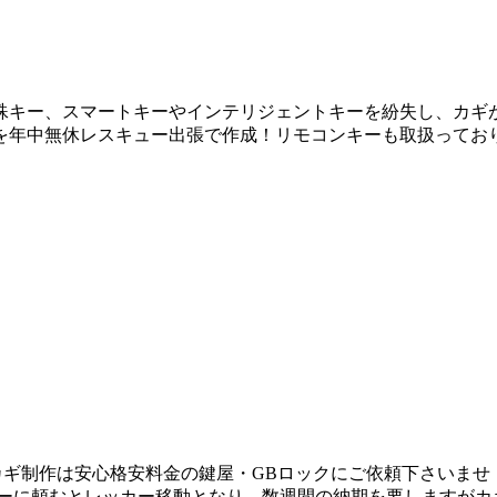
殊キー、スマートキーやインテリジェントキーを紛失し、カギが
を年中無休レスキュー出張で作成！リモコンキーも取扱ってお
ギ制作は安心格安料金の鍵屋・GBロックにご依頼下さいませ！ 
ラーに頼むとレッカー移動となり、数週間の納期を要しますがカ