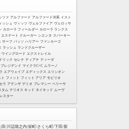
ッツァ
アルファード
アルファード30系
イスト
ィッシュ
ヴィッツ
ヴェルファイア
ヴェロッサ
ン
カローラ フィールダー
カローラ ランクス
 エステート
クルーガー
シエンタ
スパーキー
 サーフ
パッソ
ハリアー
ファンカーゴ
ス
ラッシュ
ランドクルーザー
4
ウイングロード
エクストレイル
ドリック
セレナ
ティアナ
ティーダ
プレジデンド
マイクラC+C
ムラーノ
ラ
エアウェイブ
エディックス
エリシオン
スト
フィット
フィット アリア
モビリオ
セラ
アテンザ
デミオ
プレマシー
ベリーサ
スタム
テリオス キッド
ネイキッド
ムーヴ
レスター
上田/川辺堀之内/栄町/さくら町/下田/新