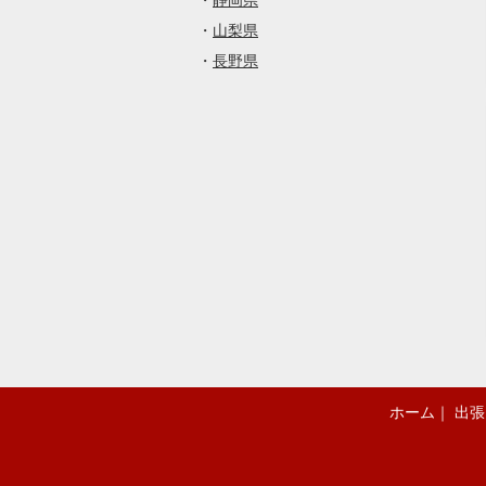
・
静岡県
・
山梨県
・
長野県
ホーム
｜
出張