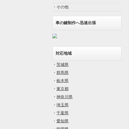
・その他
車の鍵制作へ迅速出張
対応地域
・
茨城県
・
群馬県
・
栃木県
・
東京都
・
神奈川県
・
埼玉県
・
千葉県
・
愛知県