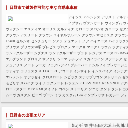
日野市で鍵製作可能な主な自動車車種
アイシス
アベンシス
アリスト
アルテ
イプサム
ヴァンガード
ウィンダム
ウ
ヴォクシー
エスティマ
オーリス
カルディナ
カローラ スパシオ
カローラ セダ
クラウン アスリート
クラウン ロイヤルサルーン
クラウン マゼェスタ
クラウン
LS400
セルシオ
センチュリー
ソアラ
デュエット
ノア
ハイエース
ハイラックス
プリウス
プリウス50系
ブレビス
プログレ
マークⅡ
マークX
ラウム
ラクティ
ランドクルーザー シグナス
ランドクルーザー プラド
レジアス エース
bB
RAV
エルグランド
グロリア
サファリ
シーマ
シルフィ
スカイライン
ステージア
セ
デュアリス
ノート
フーガ
フェアレディZ
ブルーバード シルフィ
プレサージュ
ラティオ
ラフェスタ
AD EXPERT
アコード
インサイト
インスパイア
インテグ
エレメント
オデッセイ
クロスロード
シビック
ステップワゴン
ストリーム
ゼ
モビリオ スパイク
ライフ
ラグレート
レジェンド
CR-V
MDX
NSX
S2000
アク
ロードスター
MPV
RX8
スイフト
コペン
ストーリア
ソニカ
タント
タント カ
ムーヴ カスタム
ビーゴ
ブーン
ミラ カスタム
Coo
インプレッサ
レガシー
フォ
日野市の出張エリア
旭が丘/新井/石田/大坂上/落川/