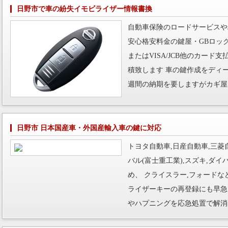
日野市で車の紛失イモビライザー情報書換
自動車保険のロードサービスや
安心格安料金の鍵屋・GBロッ
またはVISA/JCB他のカー
積致します 車の鍵作成をディ
週間の納期を要しますがカギ屋
日野市 日本国産車・外国産輸入車の鍵に対応
トヨタ自動車,日産自動車,三菱自
バル(富士重工業),スズキ,ダ
め、 クライスラー,フォード
ライザーキーの再登録にも早急
やハプニングを応急処置で解消