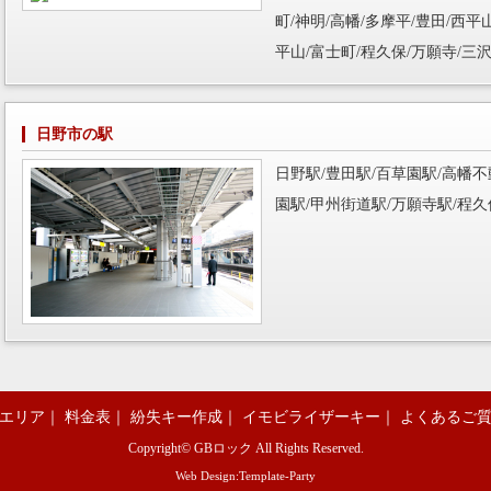
町/神明/高幡/多摩平/豊田/西平
平山/富士町/程久保/万願寺/三沢
日野市の駅
日野駅/豊田駅/百草園駅/高幡不
園駅/甲州街道駅/万願寺駅/程久
エリア
｜
料金表
｜
紛失キー作成
｜
イモビライザーキー
｜
よくあるご
Copyright©
GBロック
All Rights Reserved.
Web Design:Template-Party