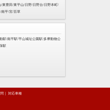
山/東豊田/東平山/日野/日野台/日野本町/
/南平/宮/百草
動駅/南平駅/平山城址公園駅/多摩動物公
保駅
質問
｜
対応車種