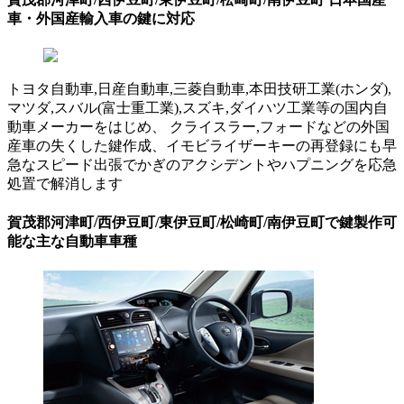
車・外国産輸入車の鍵に対応
トヨタ自動車,日産自動車,三菱自動車,本田技研工業(ホンダ),
マツダ,スバル(富士重工業),スズキ,ダイハツ工業等の国内自
動車メーカーをはじめ、 クライスラー,フォードなどの外国
産車の失くした鍵作成、イモビライザーキーの再登録にも早
急なスピード出張でかぎのアクシデントやハプニングを応急
処置で解消します
賀茂郡河津町/西伊豆町/東伊豆町/松崎町/南伊豆町で鍵製作可
能な主な自動車車種