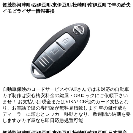
賀茂郡河津町/西伊豆町/東伊豆町/松崎町/南伊豆町で車の紛失
イモビライザー情報書換
自動車保険のロードサービスやJAFさんでは未対応の自動車
カギ制作は安心格安料金の鍵屋・GBロックにご依頼下さい
ませ！ お支払いは現金またはVISA/JCB他のカード支払とな
り、お電話で鍵の専門家が無料見積致します 車の鍵作成を
ディーラーに頼むとレッカー移動となり、数週間の納期を要
しますがカギ屋なら即日応急処置可能
賀茂郡河津町/西伊豆町/東伊豆町/松崎町/南伊豆町 日本国産