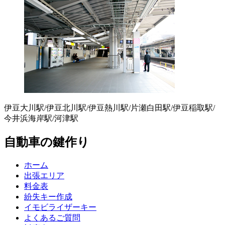
伊豆大川駅/伊豆北川駅/伊豆熱川駅/片瀬白田駅/伊豆稲取駅/
今井浜海岸駅/河津駅
自動車の鍵作り
ホーム
出張エリア
料金表
紛失キー作成
イモビライザーキー
よくあるご質問