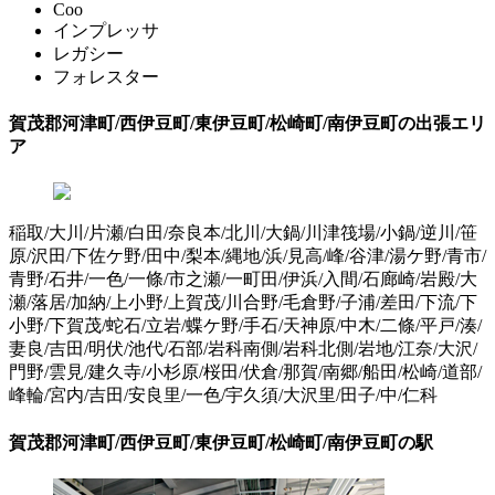
Coo
インプレッサ
レガシー
フォレスター
賀茂郡河津町/西伊豆町/東伊豆町/松崎町/南伊豆町の出張エリ
ア
稲取/大川/片瀬/白田/奈良本/北川/大鍋/川津筏場/小鍋/逆川/笹
原/沢田/下佐ケ野/田中/梨本/縄地/浜/見高/峰/谷津/湯ケ野/青市/
青野/石井/一色/一條/市之瀬/一町田/伊浜/入間/石廊崎/岩殿/大
瀬/落居/加納/上小野/上賀茂/川合野/毛倉野/子浦/差田/下流/下
小野/下賀茂/蛇石/立岩/蝶ケ野/手石/天神原/中木/二條/平戸/湊/
妻良/吉田/明伏/池代/石部/岩科南側/岩科北側/岩地/江奈/大沢/
門野/雲見/建久寺/小杉原/桜田/伏倉/那賀/南郷/船田/松崎/道部/
峰輪/宮内/吉田/安良里/一色/宇久須/大沢里/田子/中/仁科
賀茂郡河津町/西伊豆町/東伊豆町/松崎町/南伊豆町の駅