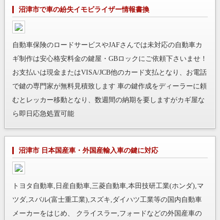
沼津市で車の紛失イモビライザー情報書換
自動車保険のロードサービスやJAFさんでは未対応の自動車カ
ギ制作は安心格安料金の鍵屋・GBロックにご依頼下さいませ！
お支払いは現金またはVISA/JCB他のカード支払となり、お電話
で鍵の専門家が無料見積致します 車の鍵作成をディーラーに頼
むとレッカー移動となり、数週間の納期を要しますがカギ屋な
ら即日応急処置可能
沼津市 日本国産車・外国産輸入車の鍵に対応
トヨタ自動車,日産自動車,三菱自動車,本田技研工業(ホンダ),マ
ツダ,スバル(富士重工業),スズキ,ダイハツ工業等の国内自動車
メーカーをはじめ、 クライスラー,フォードなどの外国産車の