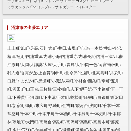
テリオス キッド
ネイキッド
ムーヴ
ムーヴ カスタム
ビーゴ
ブーン
ミラ カスタム
Coo
インプレッサ
レガシー
フォレスター
沼津市の出張エリア
上土町/旭町/足高/石川/泉町/井田/市場町/市道/一本松/井出/今沢/
植田/魚町/内浦重須/内浦小海/内浦重寺/内浦長浜/内浦三津/江浦/
江原町/大岡/大諏訪/大塚/大手町/青野/大平/岡一色/岡宮/春日町/
我入道/香貫が丘/上香貫/神田町/北今沢/北園町/北高島町/共栄町/
口野/くまだか町/黒瀬町/小諏訪/寿町/小林台/西条町/幸町/五月
町/沢田町/山王台/三枚橋/三枚橋町/志下/獅子浜/下小路町/下一丁
田/下香貫/下河原町/下中溝/下本町/蛇松町/庄栄町/白銀町/新沢田
町/新宿町/新町/末広町/杉崎町/住吉町/駿河台/浅間町/千本/千本
常盤町/千本中町/千本東町/千本西町/千本緑町/千本港町/千本郷
林/添地町/大門町/高尾台/高砂町/高沢町/高島町/高島本町/蓼原
町/多比/玉江町/筒井町/出口町/通横町/常盤町/鳥谷/中沢田/中瀬