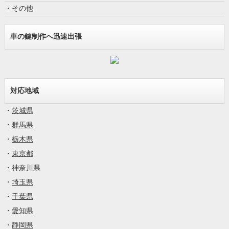
・その他
車の鍵制作へ迅速出張
対応地域
・
茨城県
・
群馬県
・
栃木県
・
東京都
・
神奈川県
・
埼玉県
・
千葉県
・
愛知県
・
静岡県