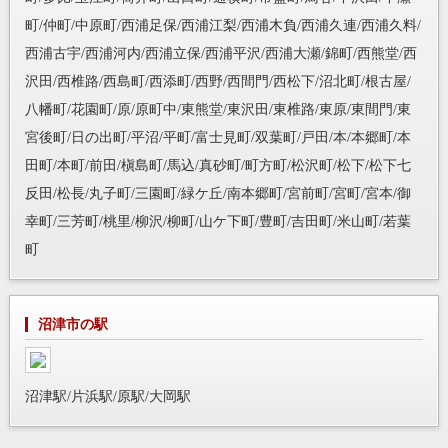
町/仲町/中原町/西浦足保/西浦江梨/西浦木負/西浦久連/西浦久料/
西浦古宇/西浦河内/西浦立保/西浦平沢/西浦大瀬/錦町/西熊堂/西
沢田/西椎路/西島町/西添町/西野/西間門/西松下/沼北町/根古屋/
八幡町/花園町/原/原町中/東熊堂/東沢田/東椎路/東原/東間門/東
宮後町/日の出町/平沼/平町/富士見町/双葉町/戸田/本/本郷町/本
田町/本町/前田/槇島町/馬込/真砂町/町方町/松沢町/松下/松下七
反田/松長/丸子町/三園町/緑ケ丘/南本郷町/宮前町/宮町/宮本/御
幸町/三芳町/桃里/柳沢/柳町/山ケ下町/豊町/吉田町/米山町/若葉
町
沼津市の駅
沼津駅/片浜駅/原駅/大岡駅