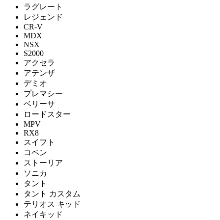
ラグレート
レジェンド
CR-V
MDX
NSX
S2000
アクセラ
アテンザ
デミオ
プレマシー
ベリーサ
ロードスター
MPV
RX8
スイフト
コペン
ストーリア
ソニカ
タント
タント カスタム
テリオス キッド
ネイキッド