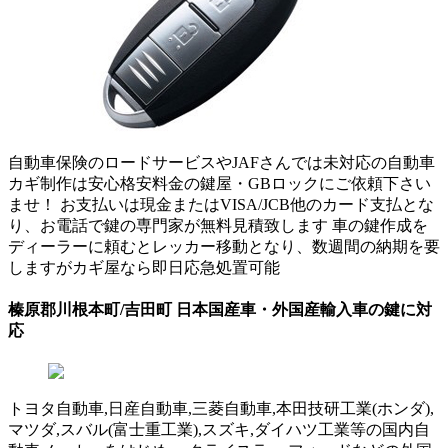
自動車保険のロードサービスやJAFさんでは未対応の自動車
カギ制作は安心格安料金の鍵屋・GBロックにご依頼下さい
ませ！ お支払いは現金またはVISA/JCB他のカード支払とな
り、お電話で鍵の専門家が無料見積致します 車の鍵作成を
ディーラーに頼むとレッカー移動となり、数週間の納期を要
しますがカギ屋なら即日応急処置可能
榛原郡川根本町/吉田町 日本国産車・外国産輸入車の鍵に対
応
トヨタ自動車,日産自動車,三菱自動車,本田技研工業(ホンダ),
マツダ,スバル(富士重工業),スズキ,ダイハツ工業等の国内自