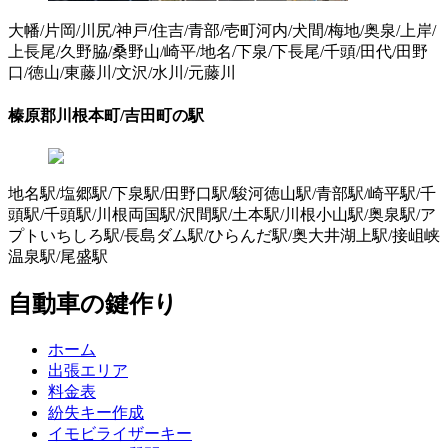
大幡/片岡/川尻/神戸/住吉/青部/壱町河内/犬間/梅地/奥泉/上岸/
上長尾/久野脇/桑野山/崎平/地名/下泉/下長尾/千頭/田代/田野
口/徳山/東藤川/文沢/水川/元藤川
榛原郡川根本町/吉田町の駅
地名駅/塩郷駅/下泉駅/田野口駅/駿河徳山駅/青部駅/崎平駅/千
頭駅/千頭駅/川根両国駅/沢間駅/土本駅/川根小山駅/奥泉駅/ア
プトいちしろ駅/長島ダム駅/ひらんだ駅/奥大井湖上駅/接岨峡
温泉駅/尾盛駅
自動車の鍵作り
ホーム
出張エリア
料金表
紛失キー作成
イモビライザーキー