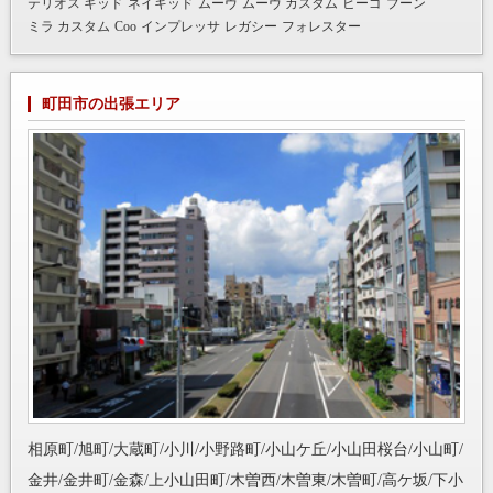
テリオス キッド
ネイキッド
ムーヴ
ムーヴ カスタム
ビーゴ
ブーン
ミラ カスタム
Coo
インプレッサ
レガシー
フォレスター
町田市の出張エリア
相原町/旭町/大蔵町/小川/小野路町/小山ケ丘/小山田桜台/小山町/
金井/金井町/金森/上小山田町/木曽西/木曽東/木曽町/高ケ坂/下小