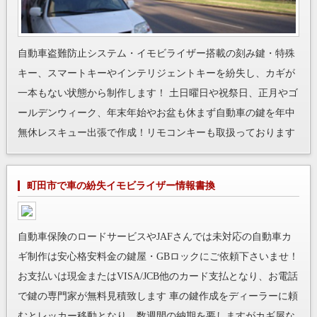
自動車盗難防止システム・イモビライザー搭載の刻み鍵・特殊
キー、スマートキーやインテリジェントキーを紛失し、カギが
一本もない状態から制作します！ 土日曜日や祝祭日、正月やゴ
ールデンウィーク、年末年始やお盆も休まず自動車の鍵を年中
無休レスキュー出張で作成！リモコンキーも取扱っております
町田市で車の紛失イモビライザー情報書換
自動車保険のロードサービスやJAFさんでは未対応の自動車カ
ギ制作は安心格安料金の鍵屋・GBロックにご依頼下さいませ！
お支払いは現金またはVISA/JCB他のカード支払となり、お電話
で鍵の専門家が無料見積致します 車の鍵作成をディーラーに頼
むとレッカー移動となり、数週間の納期を要しますがカギ屋な