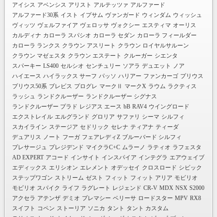
アイシス
アベンシス
アリスト
アルテッツァ
アルファード
アルファード30系
イスト
イプサム
ヴァンガード
ウィンダム
ウィッシュ
ヴィッツ
ヴェルファイア
ヴェロッサ
ヴォクシー
エスティマ
オーリス
カルディナ
カローラ スパシオ
カローラ セダン
カローラ フィールダー
カローラ ランクス
クラウン アスリート
クラウン ロイヤルサルーン
クラウン マゼェスタ
クラウン エステート
クルーガー
シエンタ
スパーキー
LS400
セルシオ
センチュリー
ソアラ
デュエット
ノア
ハイエース
ハイラックス サーフ
パッソ
ハリアー
ファンカーゴ
プリウス
プリウス50系
ブレビス
プログレ
マークⅡ
マークX
ラウム
ラクティス
ラッシュ
ランドクルーザー
ランドクルーザー シグナス
ランドクルーザー プラド
レジアス エース
bB
RAV4
ウイングロード
エクストレイル
エルグランド
グロリア
サファリ
シーマ
シルフィ
スカイライン
ステージア
セドリック
セレナ
ティアナ
ティーダ
デュアリス
ノート
フーガ
フェアレディZ
ブルーバード シルフィ
プレサージュ
プレジデンド
マイクラC+C
ムラーノ
ラティオ
ラフェスタ
AD EXPERT
アコード
インサイト
インスパイア
インテグラ
エアウェイブ
エディックス
エリシオン
エレメント
オデッセイ
クロスロード
シビック
ステップワゴン
ストリーム
ゼスト
フィット
フィット アリア
モビリオ
モビリオ スパイク
ライフ
ラグレート
レジェンド
CR-V
MDX
NSX
S2000
アクセラ
アテンザ
デミオ
プレマシー
ベリーサ
ロードスター
MPV
RX8
スイフト
コペン
ストーリア
ソニカ
タント
タント カスタム