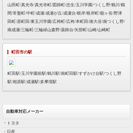
山田町/真光寺/真光寺町/図師町/忠生/玉川学園/つくし野/鶴川/鶴
間/常盤町/中町/成瀬/成瀬が丘/成瀬台/根岸/根岸町/能ヶ谷/野津
田町/原町田/東玉川学園/広袴町/広袴/本町田/南大谷/南つくし野/
南成瀬/三輪町/三輪緑山森野/薬師台/矢部町/山崎/山崎町
町田市の駅
町田駅/玉川学園前駅/鶴川駅/南町田駅/すずかけ台駅/つくし野
駅/相原駅/成瀬駅/多摩境駅
自動車対応メーカー
・トヨタ
・日産