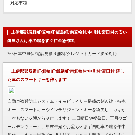
対応車種
上伊那郡辰野町/箕輪町/飯島町/南箕輪村/中川村/宮田村の安い
鍵屋さんは車の鍵をすぐに至急作製
365日年中無休/電話見積り無料/クレジットカード決済対応
上伊那郡辰野町/箕輪町/飯島町/南箕輪村/中川村/宮田村 落し
た車のスマートキーを作ります
自動車盗難防止システム・イモビライザー搭載の刻み鍵・特殊
キー、スマートキーやインテリジェントキーを紛失し、カギが
一本もない状態から制作します！ 土日曜日や祝祭日、正月やゴ
ールデンウィーク、年末年始やお盆も休まず自動車の鍵を年中