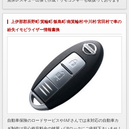
無休レスキュー出張で作成！リモコンキーも取扱っております
上伊那郡辰野町/箕輪町/飯島町/南箕輪村/中川村/宮田村で車の
紛失イモビライザー情報書換
自動車保険のロードサービスやJAFさんでは未対応の自動車カ
ギ制作は安心格安料金の鍵屋・GBロックにご依頼下さいませ！