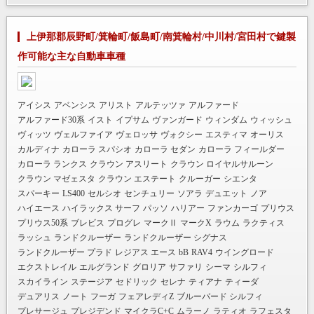
上伊那郡辰野町/箕輪町/飯島町/南箕輪村/中川村/宮田村で鍵製
作可能な主な自動車車種
アイシス
アベンシス
アリスト
アルテッツァ
アルファード
アルファード30系
イスト
イプサム
ヴァンガード
ウィンダム
ウィッシュ
ヴィッツ
ヴェルファイア
ヴェロッサ
ヴォクシー
エスティマ
オーリス
カルディナ
カローラ スパシオ
カローラ セダン
カローラ フィールダー
カローラ ランクス
クラウン アスリート
クラウン ロイヤルサルーン
クラウン マゼェスタ
クラウン エステート
クルーガー
シエンタ
スパーキー
LS400
セルシオ
センチュリー
ソアラ
デュエット
ノア
ハイエース
ハイラックス サーフ
パッソ
ハリアー
ファンカーゴ
プリウス
プリウス50系
ブレビス
プログレ
マークⅡ
マークX
ラウム
ラクティス
ラッシュ
ランドクルーザー
ランドクルーザー シグナス
ランドクルーザー プラド
レジアス エース
bB
RAV4
ウイングロード
エクストレイル
エルグランド
グロリア
サファリ
シーマ
シルフィ
スカイライン
ステージア
セドリック
セレナ
ティアナ
ティーダ
デュアリス
ノート
フーガ
フェアレディZ
ブルーバード シルフィ
プレサージュ
プレジデンド
マイクラC+C
ムラーノ
ラティオ
ラフェスタ