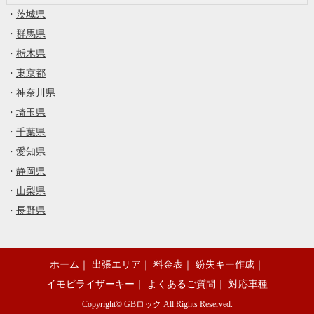
・
茨城県
・
群馬県
・
栃木県
・
東京都
・
神奈川県
・
埼玉県
・
千葉県
・
愛知県
・
静岡県
・
山梨県
・
長野県
ホーム
｜
出張エリア
｜
料金表
｜
紛失キー作成
｜
イモビライザーキー
｜
よくあるご質問
｜
対応車種
Copyright©
GBロック
All Rights Reserved.