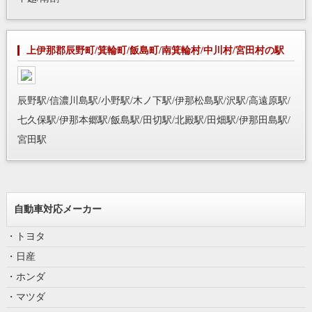
上伊那郡辰野町/箕輪町/飯島町/南箕輪村/中川村/宮田村の駅
辰野駅/信濃川島駅/小野駅/木ノ下駅/伊那松島駅/沢駅/高遠原駅/
七久保駅/伊那本郷駅/飯島駅/田切駅/北殿駅/田畑駅/伊那田島駅/
宮田駅
自動車対応メーカー
・トヨタ
・日産
・ホンダ
・マツダ