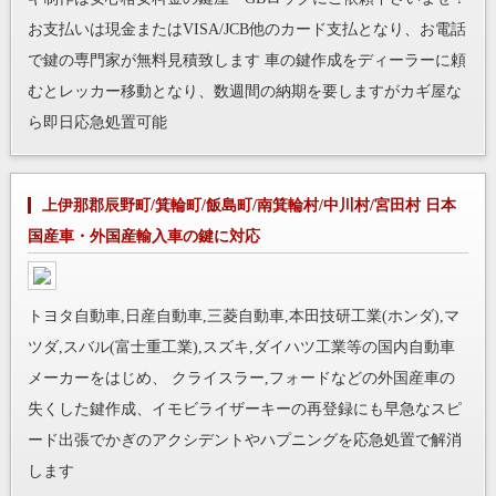
お支払いは現金またはVISA/JCB他のカード支払となり、お電話
で鍵の専門家が無料見積致します 車の鍵作成をディーラーに頼
むとレッカー移動となり、数週間の納期を要しますがカギ屋な
ら即日応急処置可能
上伊那郡辰野町/箕輪町/飯島町/南箕輪村/中川村/宮田村 日本
国産車・外国産輸入車の鍵に対応
トヨタ自動車,日産自動車,三菱自動車,本田技研工業(ホンダ),マ
ツダ,スバル(富士重工業),スズキ,ダイハツ工業等の国内自動車
メーカーをはじめ、 クライスラー,フォードなどの外国産車の
失くした鍵作成、イモビライザーキーの再登録にも早急なスピ
ード出張でかぎのアクシデントやハプニングを応急処置で解消
します