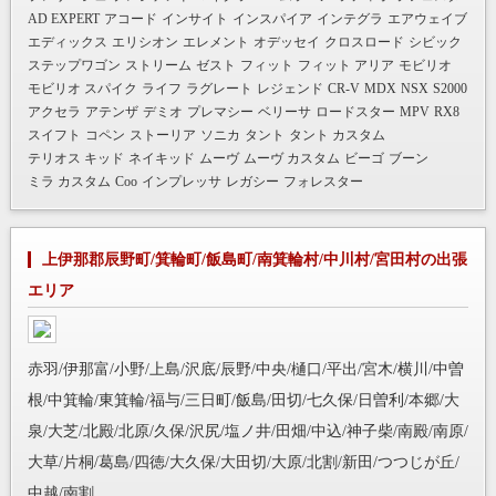
AD EXPERT
アコード
インサイト
インスパイア
インテグラ
エアウェイブ
エディックス
エリシオン
エレメント
オデッセイ
クロスロード
シビック
ステップワゴン
ストリーム
ゼスト
フィット
フィット アリア
モビリオ
モビリオ スパイク
ライフ
ラグレート
レジェンド
CR-V
MDX
NSX
S2000
アクセラ
アテンザ
デミオ
プレマシー
ベリーサ
ロードスター
MPV
RX8
スイフト
コペン
ストーリア
ソニカ
タント
タント カスタム
テリオス キッド
ネイキッド
ムーヴ
ムーヴ カスタム
ビーゴ
ブーン
ミラ カスタム
Coo
インプレッサ
レガシー
フォレスター
上伊那郡辰野町/箕輪町/飯島町/南箕輪村/中川村/宮田村の出張
エリア
赤羽/伊那富/小野/上島/沢底/辰野/中央/樋口/平出/宮木/横川/中曽
根/中箕輪/東箕輪/福与/三日町/飯島/田切/七久保/日曽利/本郷/大
泉/大芝/北殿/北原/久保/沢尻/塩ノ井/田畑/中込/神子柴/南殿/南原/
大草/片桐/葛島/四徳/大久保/大田切/大原/北割/新田/つつじが丘/
中越/南割