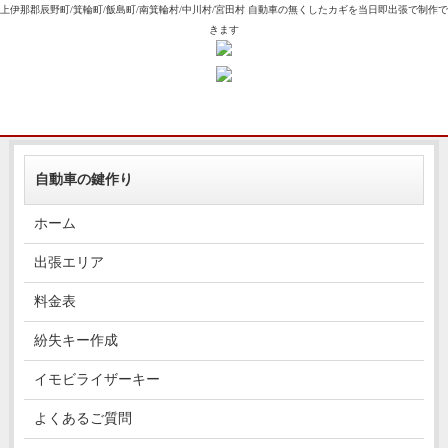
上伊那郡辰野町/箕輪町/飯島町/南箕輪村/中川村/宮田村 自動車の無くしたカギを当日即出張で制作で
きます
自動車の鍵作り
ホーム
出張エリア
料金表
紛失キー作成
イモビライザーキー
よくあるご質問