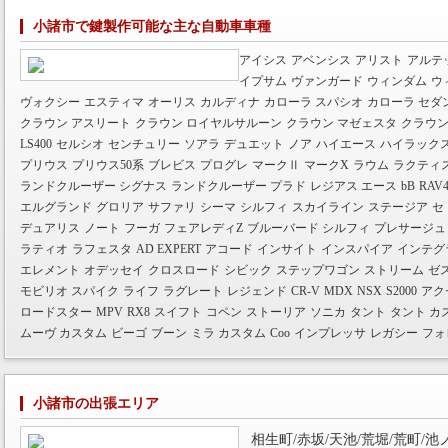
小諸市で鍵製作可能な主な自動車車種
アイシス
アベンシス
アリスト
アルテ
イプサム
ヴァンガード
ウィンダム
ウ
ヴォクシー
エスティマ
オーリス
カルディナ
カローラ スパシオ
カローラ セダ
クラウン アスリート
クラウン ロイヤルサルーン
クラウン マゼェスタ
クラウン
LS400
セルシオ
センチュリー
ソアラ
デュエット
ノア
ハイエース
ハイラックス
プリウス
プリウス50系
ブレビス
プログレ
マークⅡ
マークX
ラウム
ラクティ
ランドクルーザー シグナス
ランドクルーザー プラド
レジアス エース
bB
RAV
エルグランド
グロリア
サファリ
シーマ
シルフィ
スカイライン
ステージア
セ
デュアリス
ノート
フーガ
フェアレディZ
ブルーバード シルフィ
プレサージュ
ラティオ
ラフェスタ
AD EXPERT
アコード
インサイト
インスパイア
インテグ
エレメント
オデッセイ
クロスロード
シビック
ステップワゴン
ストリーム
ゼ
モビリオ スパイク
ライフ
ラグレート
レジェンド
CR-V
MDX
NSX
S2000
アク
ロードスター
MPV
RX8
スイフト
コペン
ストーリア
ソニカ
タント
タント カ
ムーヴ カスタム
ビーゴ
ブーン
ミラ カスタム
Coo
インプレッサ
レガシー
フォ
小諸市の出張エリア
相生町/赤坂/天池/荒堀/荒町/池ノ