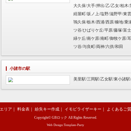
大久保/大手/押出/乙/乙女/柏木/
紺屋町/坂ノ上/塩野/滋野甲/東雲
鴇久保/栃木/西浦/西原/糠地/乗
ツ谷/ひばりケ丘/平原/藤塚/富士
緑ケ丘/南ケ原/南町/御牧ケ原/耳
ツ谷/与良町/両神/六供/和田
小諸市の駅
美里駅/三岡駅/乙女駅/東小諸駅
エリア
｜
料金表
｜
紛失キー作成
｜
イモビライザーキー
｜
よくあるご
Copyright©
GBロック
All Rights Reserved.
Web Design:Template-Party