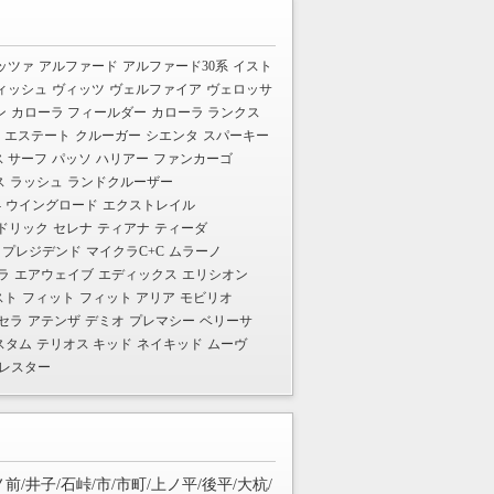
ッツァ
アルファード
アルファード30系
イスト
ィッシュ
ヴィッツ
ヴェルファイア
ヴェロッサ
ン
カローラ フィールダー
カローラ ランクス
 エステート
クルーガー
シエンタ
スパーキー
 サーフ
パッソ
ハリアー
ファンカーゴ
ス
ラッシュ
ランドクルーザー
4
ウイングロード
エクストレイル
ドリック
セレナ
ティアナ
ティーダ
プレジデンド
マイクラC+C
ムラーノ
ラ
エアウェイブ
エディックス
エリシオン
スト
フィット
フィット アリア
モビリオ
セラ
アテンザ
デミオ
プレマシー
ベリーサ
スタム
テリオス キッド
ネイキッド
ムーヴ
レスター
前/井子/石峠/市/市町/上ノ平/後平/大杭/