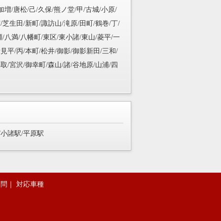
加増/唐松/己/久保/熊ノ堂/甲/古城/小原/
/芝生田/新町/諏訪山/滝原/田町/鶴巻/丁/
瀬/八満/八幡町/東区/東小諸/東山/菱平/一
見平/丙/本町/松井/御影/御影新田/三和/
取/宮沢/御幸町/森山/諸/谷地原/山浦/四
/小諸駅/平原駅
質問
｜
対応車種