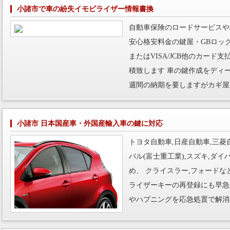
小諸市で車の紛失イモビライザー情報書換
自動車保険のロードサービスや
安心格安料金の鍵屋・GBロッ
またはVISA/JCB他のカー
積致します 車の鍵作成をディ
週間の納期を要しますがカギ屋
小諸市 日本国産車・外国産輸入車の鍵に対応
トヨタ自動車,日産自動車,三菱自
バル(富士重工業),スズキ,ダ
め、 クライスラー,フォード
ライザーキーの再登録にも早急
やハプニングを応急処置で解消