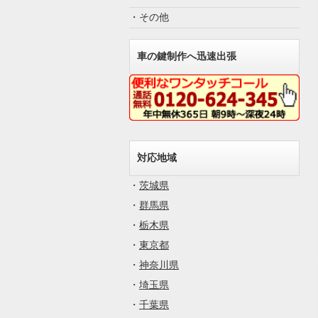
・その他
車の鍵制作へ迅速出張
対応地域
・
茨城県
・
群馬県
・
栃木県
・
東京都
・
神奈川県
・
埼玉県
・
千葉県