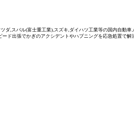
,マツダ,スバル(富士重工業),スズキ,ダイハツ工業等の国内自
ピード出張でかぎのアクシデントやハプニングを応急処置で解