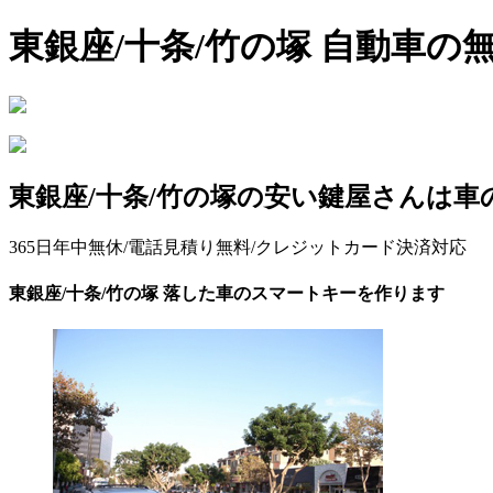
東銀座/十条/竹の塚 自動車
東銀座/十条/竹の塚の安い鍵屋さんは
365日年中無休/電話見積り無料/クレジットカード決済対応
東銀座/十条/竹の塚 落した車のスマートキーを作ります