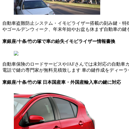
自動車盗難防止システム・イモビライザー搭載の刻み鍵・特
やゴールデンウィーク、年末年始やお盆も休まず自動車の鍵
東銀座/十条/竹の塚で車の紛失イモビライザー情報書換
自動車保険のロードサービスやJAFさんでは未対応の自動車カ
電話で鍵の専門家が無料見積致します 車の鍵作成をディー
東銀座/十条/竹の塚 日本国産車・外国産輸入車の鍵に対応