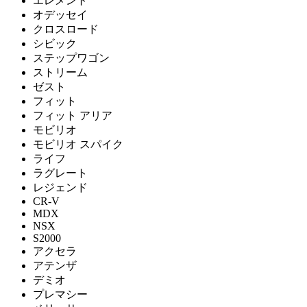
エレメント
オデッセイ
クロスロード
シビック
ステップワゴン
ストリーム
ゼスト
フィット
フィット アリア
モビリオ
モビリオ スパイク
ライフ
ラグレート
レジェンド
CR-V
MDX
NSX
S2000
アクセラ
アテンザ
デミオ
プレマシー