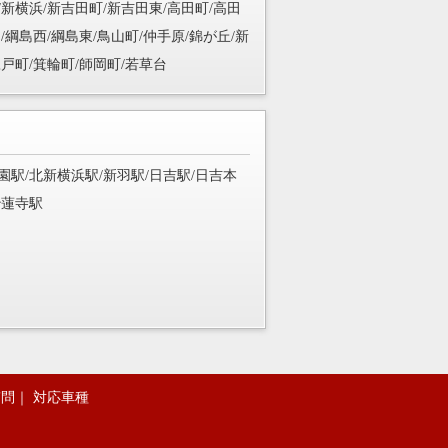
/新横浜/新吉田町/新吉田東/高田町/高田
/綱島西/綱島東/鳥山町/仲手原/錦が丘/新
豆戸町/箕輪町/師岡町/若草台
園駅/北新横浜駅/新羽駅/日吉駅/日吉本
妙蓮寺駅
質問
｜
対応車種