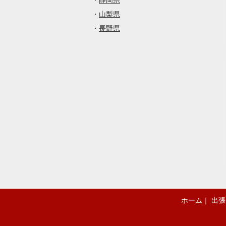
・
静岡県
・
山梨県
・
長野県
ホーム
｜
出張