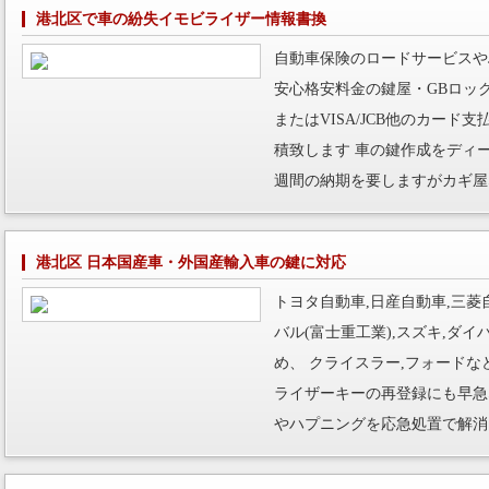
港北区で車の紛失イモビライザー情報書換
自動車保険のロードサービスや
安心格安料金の鍵屋・GBロッ
またはVISA/JCB他のカー
積致します 車の鍵作成をディ
週間の納期を要しますがカギ屋
港北区 日本国産車・外国産輸入車の鍵に対応
トヨタ自動車,日産自動車,三菱自
バル(富士重工業),スズキ,ダ
め、 クライスラー,フォード
ライザーキーの再登録にも早急
やハプニングを応急処置で解消