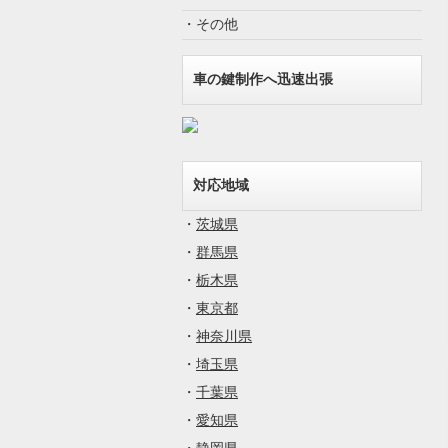
・その他
車の鍵制作へ迅速出張
対応地域
・
茨城県
・
群馬県
・
栃木県
・
東京都
・
神奈川県
・
埼玉県
・
千葉県
・
愛知県