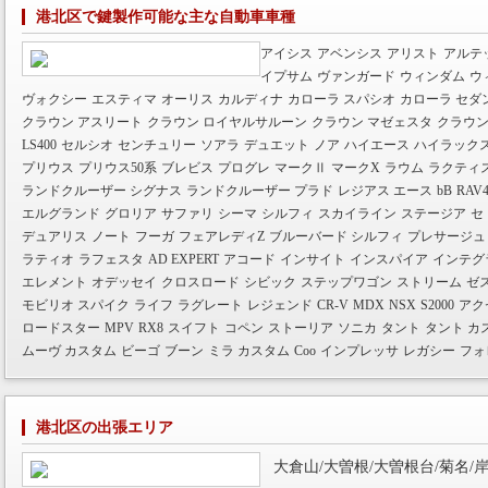
港北区で鍵製作可能な主な自動車車種
アイシス
アベンシス
アリスト
アルテ
イプサム
ヴァンガード
ウィンダム
ウ
ヴォクシー
エスティマ
オーリス
カルディナ
カローラ スパシオ
カローラ セダ
クラウン アスリート
クラウン ロイヤルサルーン
クラウン マゼェスタ
クラウン
LS400
セルシオ
センチュリー
ソアラ
デュエット
ノア
ハイエース
ハイラックス
プリウス
プリウス50系
ブレビス
プログレ
マークⅡ
マークX
ラウム
ラクティ
ランドクルーザー シグナス
ランドクルーザー プラド
レジアス エース
bB
RAV
エルグランド
グロリア
サファリ
シーマ
シルフィ
スカイライン
ステージア
セ
デュアリス
ノート
フーガ
フェアレディZ
ブルーバード シルフィ
プレサージュ
ラティオ
ラフェスタ
AD EXPERT
アコード
インサイト
インスパイア
インテグ
エレメント
オデッセイ
クロスロード
シビック
ステップワゴン
ストリーム
ゼ
モビリオ スパイク
ライフ
ラグレート
レジェンド
CR-V
MDX
NSX
S2000
アク
ロードスター
MPV
RX8
スイフト
コペン
ストーリア
ソニカ
タント
タント カ
ムーヴ カスタム
ビーゴ
ブーン
ミラ カスタム
Coo
インプレッサ
レガシー
フォ
港北区の出張エリア
大倉山/大曽根/大曽根台/菊名/