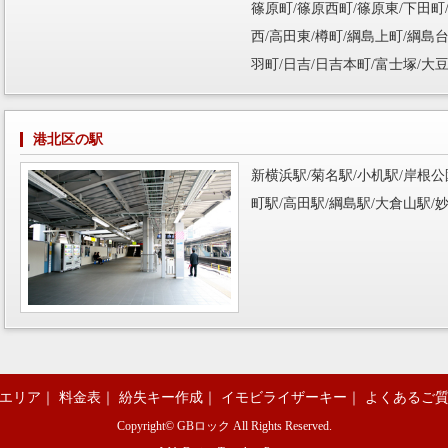
篠原町/篠原西町/篠原東/下田町
西/高田東/樽町/綱島上町/綱島台
羽町/日吉/日吉本町/富士塚/大
港北区の駅
新横浜駅/菊名駅/小机駅/岸根公
町駅/高田駅/綱島駅/大倉山駅/
エリア
｜
料金表
｜
紛失キー作成
｜
イモビライザーキー
｜
よくあるご
Copyright©
GBロック
All Rights Reserved.