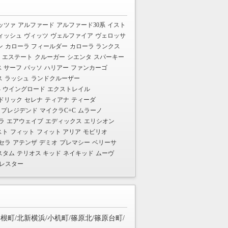
ッツァ
アルファード
アルファード30系
イスト
ィッシュ
ヴィッツ
ヴェルファイア
ヴェロッサ
ン
カローラ フィールダー
カローラ ランクス
 エステート
クルーガー
シエンタ
スパーキー
 サーフ
パッソ
ハリアー
ファンカーゴ
ス
ラッシュ
ランドクルーザー
4
ウイングロード
エクストレイル
ドリック
セレナ
ティアナ
ティーダ
プレジデンド
マイクラC+C
ムラーノ
ラ
エアウェイブ
エディックス
エリシオン
スト
フィット
フィット アリア
モビリオ
セラ
アテンザ
デミオ
プレマシー
ベリーサ
スタム
テリオス キッド
ネイキッド
ムーヴ
レスター
岸根町/北新横浜/小机町/篠原北/篠原台町/