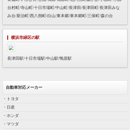
台村町/寺山町/十日市場町/中山町/長津田/長津田町/長津田みな
み台/新治町/西八朔町/白山/東本郷/東本郷町/三保町/森の台
横浜市緑区の駅
長津田駅/十日市場駅/中山駅/鴨居駅
自動車対応メーカー
・トヨタ
・日産
・ホンダ
・マツダ