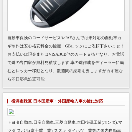
自動車保険のロードサービスやJAFさんでは未対応の自動車カ
ギ制作は安心格安料金の鍵屋・GBロックにご依頼下さいませ！
お支払いは現金またはVISA/JCB他のカード支払となり、お電話
で鍵の専門家が無料見積致します 車の鍵作成をディーラーに頼
むとレッカー移動となり、数週間の納期を要しますがカギ屋な
ら即日応急処置可能
横浜市緑区 日本国産車・外国産輸入車の鍵に対応
トヨタ自動車,日産自動車,三菱自動車,本田技研工業(ホンダ),マ
ツダ,スバル(富士重工業),スズキ,ダイハツ工業等の国内自動車