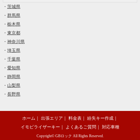
・
茨城県
・
群馬県
・
栃木県
・
東京都
・
神奈川県
・
埼玉県
・
千葉県
・
愛知県
・
静岡県
・
山梨県
・
長野県
ホーム
｜
出張エリア
｜
料金表
｜
紛失キー作成
｜
イモビライザーキー
｜
よくあるご質問
｜
対応車種
Copyright©
GBロック
All Rights Reserved.