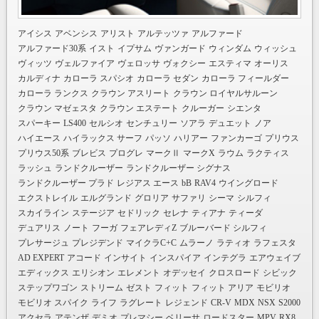
アイシス
アベンシス
アリスト
アルテッツァ
アルファード
アルファード30系
イスト
イプサム
ヴァンガード
ウィンダム
ウィッシュ
ヴィッツ
ヴェルファイア
ヴェロッサ
ヴォクシー
エスティマ
オーリス
カルディナ
カローラ スパシオ
カローラ セダン
カローラ フィールダー
カローラ ランクス
クラウン アスリート
クラウン ロイヤルサルーン
クラウン マゼェスタ
クラウン エステート
クルーガー
シエンタ
スパーキー
LS400
セルシオ
センチュリー
ソアラ
デュエット
ノア
ハイエース
ハイラックス サーフ
パッソ
ハリアー
ファンカーゴ
プリウス
プリウス50系
ブレビス
プログレ
マークⅡ
マークX
ラウム
ラクティス
ラッシュ
ランドクルーザー
ランドクルーザー シグナス
ランドクルーザー プラド
レジアス エース
bB
RAV4
ウイングロード
エクストレイル
エルグランド
グロリア
サファリ
シーマ
シルフィ
スカイライン
ステージア
セドリック
セレナ
ティアナ
ティーダ
デュアリス
ノート
フーガ
フェアレディZ
ブルーバード シルフィ
プレサージュ
プレジデンド
マイクラC+C
ムラーノ
ラティオ
ラフェスタ
AD EXPERT
アコード
インサイト
インスパイア
インテグラ
エアウェイブ
エディックス
エリシオン
エレメント
オデッセイ
クロスロード
シビック
ステップワゴン
ストリーム
ゼスト
フィット
フィット アリア
モビリオ
モビリオ スパイク
ライフ
ラグレート
レジェンド
CR-V
MDX
NSX
S2000
アクセラ
アテンザ
デミオ
プレマシー
ベリーサ
ロードスター
MPV
RX8