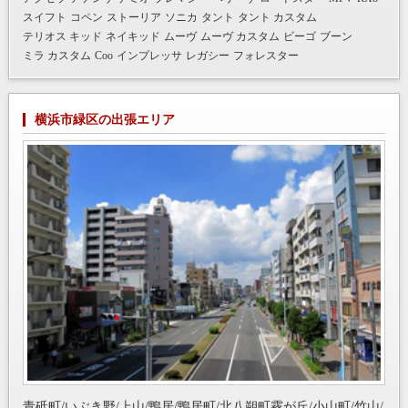
スイフト
コペン
ストーリア
ソニカ
タント
タント カスタム
テリオス キッド
ネイキッド
ムーヴ
ムーヴ カスタム
ビーゴ
ブーン
ミラ カスタム
Coo
インプレッサ
レガシー
フォレスター
横浜市緑区の出張エリア
青砥町/いぶき野/上山/鴨居/鴨居町/北八朔町霧が丘/小山町/竹山/