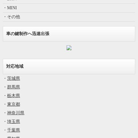
・MINI
・その他
車の鍵制作へ迅速出張
対応地域
・
茨城県
・
群馬県
・
栃木県
・
東京都
・
神奈川県
・
埼玉県
・
千葉県