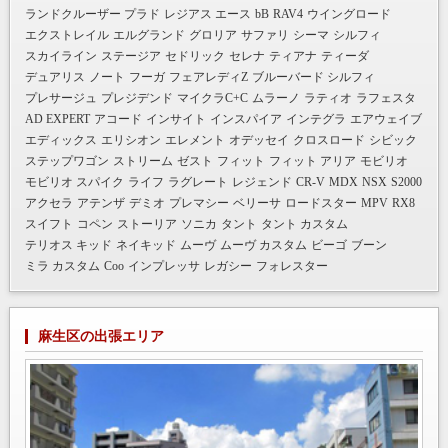
ランドクルーザー プラド
レジアス エース
bB
RAV4
ウイングロード
エクストレイル
エルグランド
グロリア
サファリ
シーマ
シルフィ
スカイライン
ステージア
セドリック
セレナ
ティアナ
ティーダ
デュアリス
ノート
フーガ
フェアレディZ
ブルーバード シルフィ
プレサージュ
プレジデンド
マイクラC+C
ムラーノ
ラティオ
ラフェスタ
AD EXPERT
アコード
インサイト
インスパイア
インテグラ
エアウェイブ
エディックス
エリシオン
エレメント
オデッセイ
クロスロード
シビック
ステップワゴン
ストリーム
ゼスト
フィット
フィット アリア
モビリオ
モビリオ スパイク
ライフ
ラグレート
レジェンド
CR-V
MDX
NSX
S2000
アクセラ
アテンザ
デミオ
プレマシー
ベリーサ
ロードスター
MPV
RX8
スイフト
コペン
ストーリア
ソニカ
タント
タント カスタム
テリオス キッド
ネイキッド
ムーヴ
ムーヴ カスタム
ビーゴ
ブーン
ミラ カスタム
Coo
インプレッサ
レガシー
フォレスター
麻生区の出張エリア