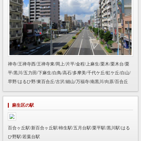
禅寺/王禅寺西/王禅寺東/岡上/片平/金程/上麻生/栗木/栗木台/栗
平/黒川/五力田/下麻生/白鳥/高石/多摩美/千代ケ丘/虹ケ丘/白山/
早野/はるひ野/東百合丘/古沢/細山/万福寺/南黒川/向原/百合丘
麻生区の駅
百合ヶ丘駅/新百合ヶ丘駅/柿生駅/五月台駅/栗平駅/黒川駅/はる
ひ野駅/若葉台駅