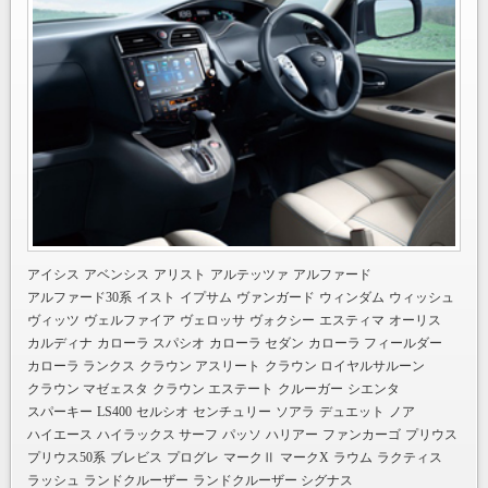
アイシス
アベンシス
アリスト
アルテッツァ
アルファード
アルファード30系
イスト
イプサム
ヴァンガード
ウィンダム
ウィッシュ
ヴィッツ
ヴェルファイア
ヴェロッサ
ヴォクシー
エスティマ
オーリス
カルディナ
カローラ スパシオ
カローラ セダン
カローラ フィールダー
カローラ ランクス
クラウン アスリート
クラウン ロイヤルサルーン
クラウン マゼェスタ
クラウン エステート
クルーガー
シエンタ
スパーキー
LS400
セルシオ
センチュリー
ソアラ
デュエット
ノア
ハイエース
ハイラックス サーフ
パッソ
ハリアー
ファンカーゴ
プリウス
プリウス50系
ブレビス
プログレ
マークⅡ
マークX
ラウム
ラクティス
ラッシュ
ランドクルーザー
ランドクルーザー シグナス