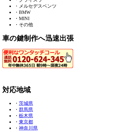
・メルセデスベンツ
・BMW
・MINI
・その他
車の鍵制作へ迅速出張
対応地域
・
茨城県
・
群馬県
・
栃木県
・
東京都
・
神奈川県