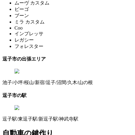
ムーヴ カスタム
ビーゴ
ブーン
ミラ カスタム
Coo
インプレッサ
レガシー
フォレスター
逗子市の出張エリア
池子/小坪/桜山/新宿/逗子/沼間/久木/山の根
逗子市の駅
逗子駅/東逗子駅/新逗子駅/神武寺駅
自動車の鍵作り