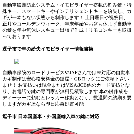
自動車盗難防止システム・イモビライザー搭載の刻み鍵・特
殊キー、スマートキーやインテリジェントキーを紛失し、カ
ギが一本もない状態から制作します！ 土日曜日や祝祭日、
正月やゴールデンウィーク、年末年始やお盆も休まず自動車
の鍵を年中無休レスキュー出張で作成！リモコンキーも取扱
っております
逗子市で車の紛失イモビライザー情報書換
自動車保険のロードサービスやJAFさんでは未対応の自動車
カギ制作は安心格安料金の鍵屋・GBロックにご依頼下さい
ませ！ お支払いは現金またはVISA/JCB他のカード支払とな
り、お電話で鍵の専門家が無料見積致します 車の鍵作成を
ディーラーに頼むとレッカー移動となり、数週間の納期を要
しますがカギ屋なら即日応急処置可能
逗子市 日本国産車・外国産輸入車の鍵に対応