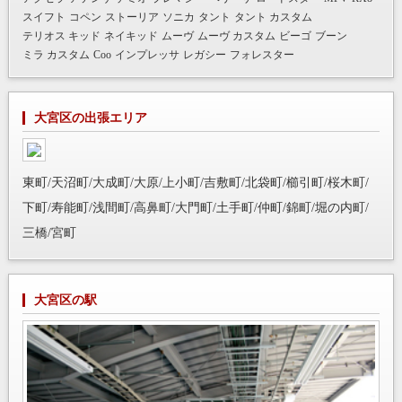
スイフト
コペン
ストーリア
ソニカ
タント
タント カスタム
テリオス キッド
ネイキッド
ムーヴ
ムーヴ カスタム
ビーゴ
ブーン
ミラ カスタム
Coo
インプレッサ
レガシー
フォレスター
大宮区の出張エリア
東町/天沼町/大成町/大原/上小町/吉敷町/北袋町/櫛引町/桜木町/
下町/寿能町/浅間町/高鼻町/大門町/土手町/仲町/錦町/堀の内町/
三橋/宮町
大宮区の駅