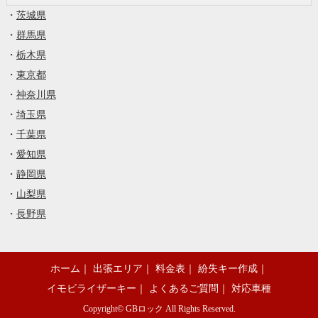
・
茨城県
・
群馬県
・
栃木県
・
東京都
・
神奈川県
・
埼玉県
・
千葉県
・
愛知県
・
静岡県
・
山梨県
・
長野県
ホーム
｜
出張エリア
｜
料金表
｜
紛失キー作成
｜
イモビライザーキー
｜
よくあるご質問
｜
対応車種
Copyright©
GBロック
All Rights Reserved.