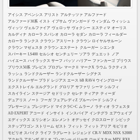
アイシス
アベンシス
アリスト
アルテッツァ
アルファード
アルファード30系
イスト
イプサム
ヴァンガード
ウィンダム
ウィッシュ
ヴィッツ
ヴェルファイア
ヴェロッサ
ヴォクシー
エスティマ
オーリス
カルディナ
カローラ スパシオ
カローラ セダン
カローラ フィールダー
カローラ ランクス
クラウン アスリート
クラウン ロイヤルサルーン
クラウン マゼェスタ
クラウン エステート
クルーガー
シエンタ
スパーキー
LS400
セルシオ
センチュリー
ソアラ
デュエット
ノア
ハイエース
ハイラックス サーフ
パッソ
ハリアー
ファンカーゴ
プリウス
プリウス50系
ブレビス
プログレ
マークⅡ
マークX
ラウム
ラクティス
ラッシュ
ランドクルーザー
ランドクルーザー シグナス
ランドクルーザー プラド
レジアス エース
bB
RAV4
ウイングロード
エクストレイル
エルグランド
グロリア
サファリ
シーマ
シルフィ
スカイライン
ステージア
セドリック
セレナ
ティアナ
ティーダ
デュアリス
ノート
フーガ
フェアレディZ
ブルーバード シルフィ
プレサージュ
プレジデンド
マイクラC+C
ムラーノ
ラティオ
ラフェスタ
AD EXPERT
アコード
インサイト
インスパイア
インテグラ
エアウェイブ
エディックス
エリシオン
エレメント
オデッセイ
クロスロード
シビック
ステップワゴン
ストリーム
ゼスト
フィット
フィット アリア
モビリオ
モビリオ スパイク
ライフ
ラグレート
レジェンド
CR-V
MDX
NSX
S2000
アクセラ
アテンザ
デミオ
プレマシー
ベリーサ
ロードスター
MPV
RX8