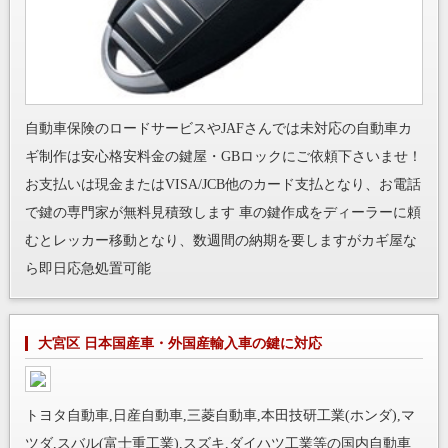
自動車保険のロードサービスやJAFさんでは未対応の自動車カ
ギ制作は安心格安料金の鍵屋・GBロックにご依頼下さいませ！
お支払いは現金またはVISA/JCB他のカード支払となり、お電話
で鍵の専門家が無料見積致します 車の鍵作成をディーラーに頼
むとレッカー移動となり、数週間の納期を要しますがカギ屋な
ら即日応急処置可能
大宮区 日本国産車・外国産輸入車の鍵に対応
トヨタ自動車,日産自動車,三菱自動車,本田技研工業(ホンダ),マ
ツダ,スバル(富士重工業),スズキ,ダイハツ工業等の国内自動車