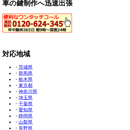
車の鍵制作へ迅速出張
対応地域
・
茨城県
・
群馬県
・
栃木県
・
東京都
・
神奈川県
・
埼玉県
・
千葉県
・
愛知県
・
静岡県
・
山梨県
・
長野県