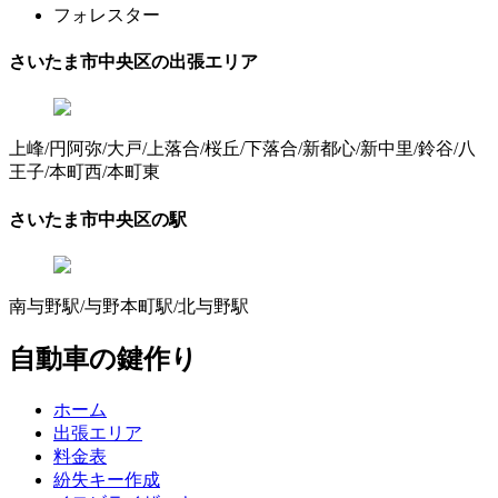
フォレスター
さいたま市中央区の出張エリア
上峰/円阿弥/大戸/上落合/桜丘/下落合/新都心/新中里/鈴谷/八
王子/本町西/本町東
さいたま市中央区の駅
南与野駅/与野本町駅/北与野駅
自動車の鍵作り
ホーム
出張エリア
料金表
紛失キー作成