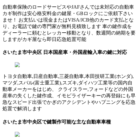
自動車保険のロードサービスやJAFさんでは未対応の自動車
カギ制作は安心格安料金の鍵屋・GBロックにご依頼下さい
ませ！ お支払いは現金またはVISA/JCB他のカード支払とな
り、お電話で鍵の専門家が無料見積致します 車の鍵作成を
ディーラーに頼むとレッカー移動となり、数週間の納期を要
しますがカギ屋なら即日応急処置可能
さいたま市中央区 日本国産車・外国産輸入車の鍵に対応
トヨタ自動車,日産自動車,三菱自動車,本田技研工業(ホンダ),
マツダ,スバル(富士重工業),スズキ,ダイハツ工業等の国内自
動車メーカーをはじめ、 クライスラー,フォードなどの外国
産車の失くした鍵作成、イモビライザーキーの再登録にも早
急なスピード出張でかぎのアクシデントやハプニングを応急
処置で解消します
さいたま市中央区で鍵製作可能な主な自動車車種